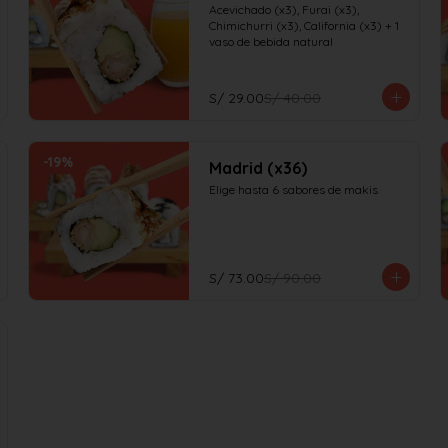
Acevichado (x3), Furai (x3), 
Chimichurri (x3), California (x3) + 1 
vaso de bebida natural
S/ 29.00
S/ 40.00
-
19
%
Madrid (x36)
Elige hasta 6 sabores de makis
S/ 73.00
S/ 90.00