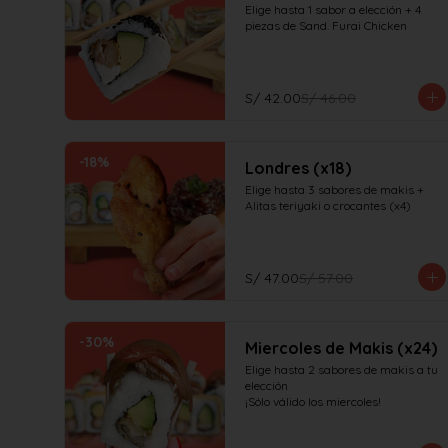
Elige hasta 1 sabor a elección + 4 
piezas de Sand. Furai Chicken
S/ 42.00
S/ 46.00
-
18
%
Londres (x18)
Elige hasta 3 sabores de makis + 
Alitas teriyaki o crocantes (x4)
S/ 47.00
S/ 57.00
-
30
%
Miercoles de Makis (x24)
Elige hasta 2 sabores de makis a tu 
elección

¡Sólo válido los miercoles!