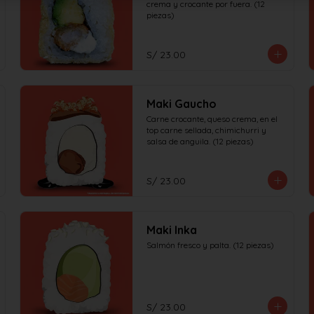
crema y crocante por fuera. (12 
piezas)
S/ 23.00
Maki Gaucho
Carne crocante, queso crema, en el 
top carne sellada, chimichurri y 
salsa de anguila. (12 piezas)
S/ 23.00
Maki Inka
Salmón fresco y palta. (12 piezas)
S/ 23.00