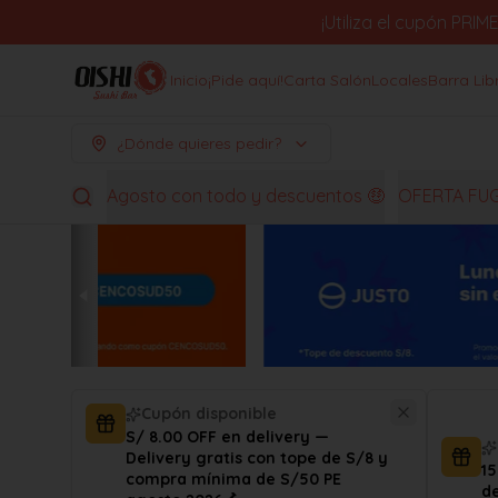
¡Utiliza el cupón PR
Inicio
¡Pide aquí!
Carta Salón
Locales
Barra Lib
¿Dónde quieres pedir?
Agosto con todo y descuentos 🤑
OFERTA FU
Cupón disponible
S/ 8.00 OFF en delivery —
Delivery gratis con tope de S/8 y
1
compra mínima de S/50 PE
d