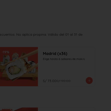
uentos. No aplica propina. Válido del 01 al 31 de
-
19
%
Madrid (x36)
Elige hasta 6 sabores de makis
S/ 73.00
S/ 90.00