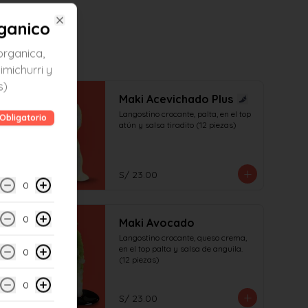
ganico
Close
organica,
imichurri y
s)
Maki Acevichado Plus
Langostino crocante, palta, en el top 
Obligatorio
atún y salsa tiradito (12 piezas)
S/ 23.00
0
0
Maki Avocado
Langostino crocante, queso crema, 
en el top palta y salsa de anguila. 
0
(12 piezas)
0
S/ 23.00