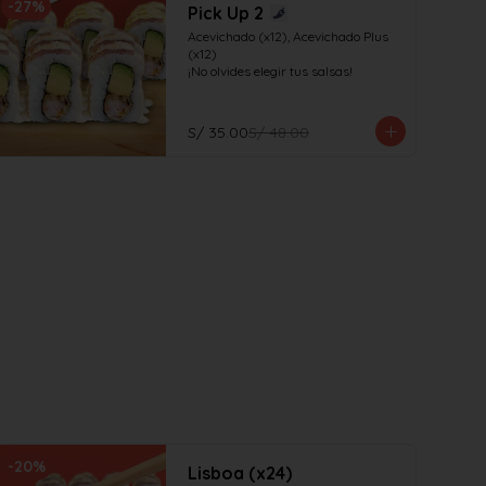
-
27
%
Pick Up 2
Acevichado (x12), Acevichado Plus 
(x12)

¡No olvides elegir tus salsas!
S/ 35.00
S/ 48.00
-
20
%
Lisboa (x24)