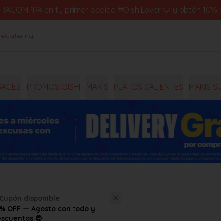
IMERACOMPRA en tu primer pedido #OishiLover 🤍 y obtén 10% d
re
Catering
GACES
PROMOS OISHI
MAKIS
PLATOS CALIENTES
MAKIS S
Cupón disponible
5% OFF — Agosto con todo y
escuentos 😎