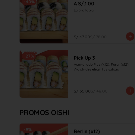
-
40
%
A S/.1.00
La 3ra tabla
S/ 47.00
S/ 78.00
-
27
%
Pick Up 3
Acevichado Plus (x12), Furai (x12)

¡No olvides elegir tus salsas!
S/ 35.00
S/ 48.00
PROMOS OISHI
-
9
%
Berlin (x12)