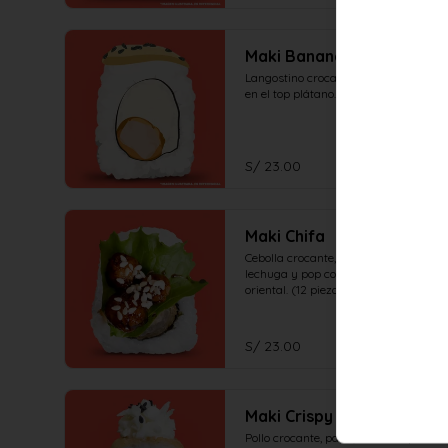
Maki Banana
Langostino crocante, queso crema, 
en el top plátano. (12 piezas)
S/ 23.00
Maki Chifa
Cebolla crocante, palta, coronado de 
lechuga y pop corn de pollo en salsa 
oriental. (12 piezas)
S/ 23.00
Maki Crispy
Pollo crocante, palta, crocante por 