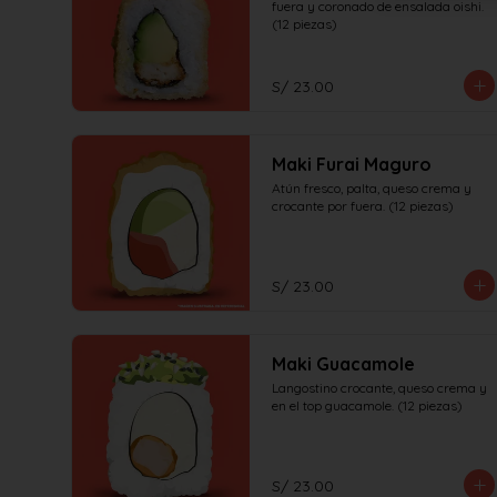
fuera y coronado de ensalada oishi. 
(12 piezas)
S/ 23.00
Maki Furai Maguro
Atún fresco, palta, queso crema y 
crocante por fuera. (12 piezas)
S/ 23.00
Maki Guacamole
Langostino crocante, queso crema y 
en el top guacamole. (12 piezas)
S/ 23.00