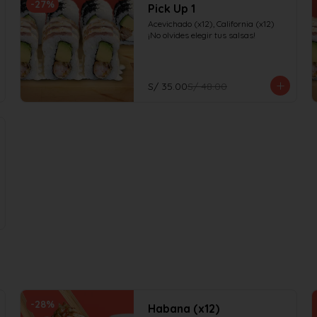
-
27
%
Pick Up 1
Acevichado (x12), California (x12)

¡No olvides elegir tus salsas!
S/ 35.00
S/ 48.00
-
28
%
Habana (x12)