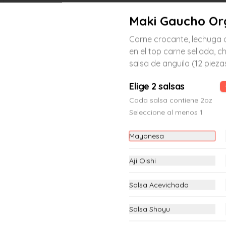
Maki Gaucho Or
Carne crocante, lechuga 
en el top carne sellada, ch
salsa de anguila (12 pieza
Maki Acevichado Oishi
Langostino crocante, palta, en el top 
Elige 2 salsas
atún coronado de chalaquita y salsa 
Cada salsa contiene 2oz
de leche de tigre (12 piezas)
Seleccione al menos 1
S/ 23.00
Mayonesa
Aji Oishi
Maki Atlantic
Salmón fresco, pepino y nori por 
fuera. (12 piezas)
Salsa Acevichada
Salsa Shoyu
S/ 23.00