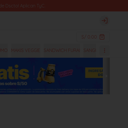
e Dscto! Aplican TyC.
Login
S/ 0.00
UMO
MAKIS VEGGIE
SANDWICH FURAI
SANGUCHES
OISHI 