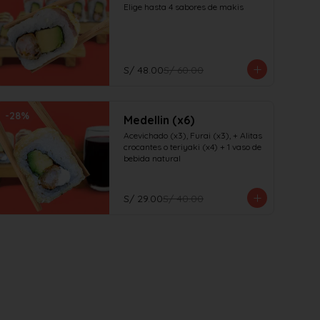
Elige hasta 4 sabores de makis
S/ 48.00
S/ 60.00
-
28
%
Medellin (x6)
Acevichado (x3), Furai (x3), + Alitas 
crocantes o teriyaki (x4) + 1 vaso de 
bebida natural
S/ 29.00
S/ 40.00