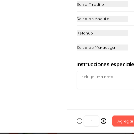
Salsa Tiradito
Maki California
Salsa de Anguila
Langostino crocante, palta y queso 
crema. (12 piezas)
Ketchup
Salsa de Maracuya
S/ 23.00
Instrucciones especial
Maki Chimichurri
Langostino crocante, palta, en el top 
queso crema gratinado, coronado de 
chimichurri y salsa de anguila. (12 
piezas)
S/ 23.00
Agregar
Maki Furai
Langostino crocante, palta, queso 