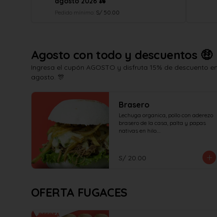
agosto 2026 🛵
Pedido mínimo
:
S/ 50.00
Agosto con todo y descuentos 🤑
Ingresa el cupón AGOSTO y disfruta 15% de descuento en 
agosto. 🎊
Brasero
Lechuga organica, pollo con aderezo 
brasero de la casa, palta y papas 
nativas en hilo.

¡No olvides elegir tus salsas!
S/ 20.00
OFERTA FUGACES