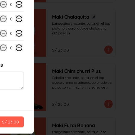
0
Maki Chalaquita
0
Langostino crocante, palta, en el top 
plátano y coronado de chalaquita. 
0
(12 piezas)
0
S/ 23.00
es
Maki Chimichurri Plus
Cebolla crocante, palta, en el top 
queso crema gratinado, coronado de 
pulpo con chimichurri y salsa de 
anguila (12 piezas)
S/ 23.00
S/ 23.00
Maki Furai Banana
Langostino crocante, palta, queso 