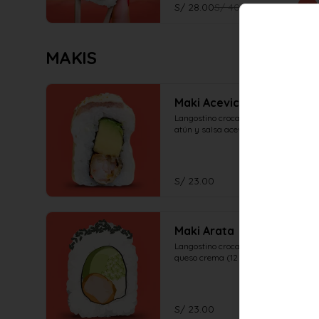
S/ 28.00
S/ 40.00
MAKIS
Maki Acevichado
Langostino crocante, palta, en el top 
atún y salsa acevichada (12 piezas)
S/ 23.00
Maki Arata
Langostino crocante, palta, pepino y 
queso crema (12 piezas)
S/ 23.00