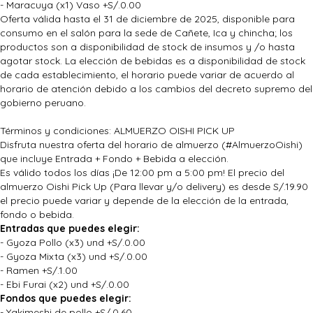
- Maracuya (x1) Vaso +S/.0.00
Oferta válida hasta el 31 de diciembre de 2025, disponible para
consumo en el salón para la sede de Cañete, Ica y chincha; los
productos son a disponibilidad de stock de insumos y /o hasta
agotar stock. La elección de bebidas es a disponibilidad de stock
de cada establecimiento, el horario puede variar de acuerdo al
horario de atención debido a los cambios del decreto supremo del
gobierno peruano.
Términos y condiciones: ALMUERZO OISHI PICK UP
Disfruta nuestra oferta del horario de almuerzo (#AlmuerzoOishi)
que incluye Entrada + Fondo + Bebida a elección.
Es válido todos los días ¡De 12:00 pm a 5:00 pm! El precio del
almuerzo Oishi Pick Up (Para llevar y/o delivery) es desde S/.19.90
el precio puede variar y depende de la elección de la entrada,
fondo o bebida.
Entradas que puedes elegir:
- Gyoza Pollo (x3) und +S/.0.00
- Gyoza Mixta (x3) und +S/.0.00
- Ramen +S/.1.00
- Ebi Furai (x2) und +S/.0.00
Fondos que puedes elegir:
- Yakimeshi de pollo +S/.0.60