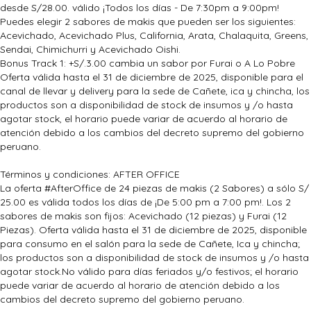
desde S/28.00. válido ¡Todos los días - De 7:30pm a 9:00pm!
Puedes elegir 2 sabores de makis que pueden ser los siguientes:
Acevichado, Acevichado Plus, California, Arata, Chalaquita, Greens,
Sendai, Chimichurri y Acevichado Oishi.
Bonus Track 1: +S/.3.00 cambia un sabor por Furai o A Lo Pobre
Oferta válida hasta el 31 de diciembre de 2025, disponible para el
canal de llevar y delivery para la sede de Cañete, ica y chincha, los
productos son a disponibilidad de stock de insumos y /o hasta
agotar stock, el horario puede variar de acuerdo al horario de
atención debido a los cambios del decreto supremo del gobierno
peruano.
Términos y condiciones: AFTER OFFICE
La oferta #AfterOffice de 24 piezas de makis (2 Sabores) a sólo S/
25.00 es válida todos los días de ¡De 5:00 pm a 7:00 pm!. Los 2
sabores de makis son fijos: Acevichado (12 piezas) y Furai (12
Piezas). Oferta válida hasta el 31 de diciembre de 2025, disponible
para consumo en el salón para la sede de Cañete, Ica y chincha;
los productos son a disponibilidad de stock de insumos y /o hasta
agotar stock.No válido para días feriados y/o festivos; el horario
puede variar de acuerdo al horario de atención debido a los
cambios del decreto supremo del gobierno peruano.