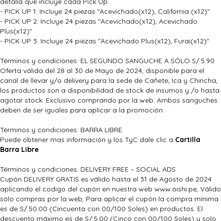
detalla que incluye cada Pick Up.
- PICK UP 1: Incluye 24 piezas "Acevichado(x12), California (x12)"
- PICK UP 2: Incluye 24 piezas "Acevichado(x12), Acevichado
Plus(x12)"
- PICK UP 3: Incluye 24 piezas "Acevichado Plus(x12), Furai(x12)"
Términos y condiciones: EL SEGUNDO SANGUCHE A SÓLO S/.5.90
Oferta válida del 28 al 30 de Mayo de 2024, disponible para el
canal de llevar y/o delivery para la sede de Cañete, Ica y Chincha,
los productos son a disponibilidad de stock de insumos y /o hasta
agotar stock. Exclusivo comprando por la web. Ambos sanguches
deben de ser iguales para aplicar a la promoción.
Términos y condiciones: BARRA LIBRE
Puede obtener mas información y los TyC dale clic a
Cartilla
Barra Libre
Términos y condiciones: DELIVERY FREE – SOCIAL ADS
Cupón DELIVERY GRATIS es válido hasta el 31 de Agosto de 2024
aplicando el codigo del cupón en nuestra web www.oishi.pe, Válido
sólo compras por la web, Para aplicar el cupón la compra mínima
es de S/.50.00 (Cincuenta con 00/100 Soles) en productos. El
descuento máximo es de S/.5.00 (Cinco con 00/100 Soles) y solo