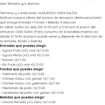
días feriados y/o festivos.
Términos y condiciones: ALMUERZO OISHI SALÓN
Disfruta nuestra oferta del horario de almuerzo (#AlmuerzoOishi)
que incluye Entrada + Fondo + Bebida a elección.
Es válido todos los días ¡De 12:00 pm a 5:00 pm! El precio del
almuerzo Oishi Salón (Para consumo en el establecimiento) es
desde S/.16.90 el precio puede variar y depende de la elección de
la entrada, fondo o bebida.
Entradas que puedes elegir:
- Gyoza Pollo (x3) und +S/.0.00
- Gyoza Mixta (x3) und +S/.0.00
- Ramen +S/.1.00
- Ebi Furai (x2) und +S/.0.00
Fondos que puedes elegir:
- Yakimeshi de pollo +S/.0.60
- Chicken Katsu con gohan +S/.1.00
- Chicken Katsu con yakimeshi +S/.1.60
- Yakiramen de pollo +S/.0.60
- Yasaitame de pollo con gohan +S/.0.00
Bebidas que puedes elegir:
- Chicha Morada (x1) Vaso +S/.0.00