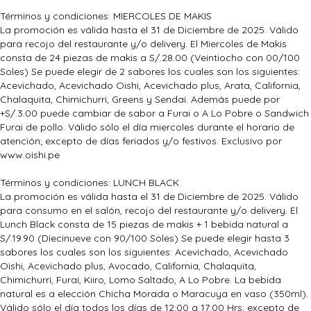
Términos y condiciones: MIERCOLES DE MAKIS
La promoción es válida hasta el 31 de Diciembre de 2025. Válido
para recojo del restaurante y/o delivery. El Miercoles de Makis
consta de 24 piezas de makis a S/.28.00 (Veintiocho con 00/100
Soles) Se puede elegir de 2 sabores los cuales son los siguientes:
Acevichado, Acevichado Oishi, Acevichado plus, Arata, California,
Chalaquita, Chimichurri, Greens y Sendai. Además puede por
+S/.3.00 puede cambiar de sabor a Furai o A Lo Pobre o Sandwich
Furai de pollo. Válido sólo el día miercoles durante el horario de
atención; excepto de días feriados y/o festivos. Exclusivo por
www.oishi.pe
Términos y condiciones: LUNCH BLACK
La promoción es válida hasta el 31 de Diciembre de 2025. Válido
para consumo en el salón, recojo del restaurante y/o delivery. El
Lunch Black consta de 15 piezas de makis + 1 bebida natural a
S/.19.90 (Diecinueve con 90/100 Soles) Se puede elegir hasta 3
sabores los cuales son los siguientes: Acevichado, Acevichado
Oishi, Acevichado plus, Avocado, California, Chalaquita,
Chimichurri, Furai, Kiiro, Lomo Saltado, A Lo Pobre. La bebida
natural es a elección Chicha Morada o Maracuya en vaso (350ml).
Válido sólo el día todos los días de 12:00 a 17:00 Hrs; excepto de