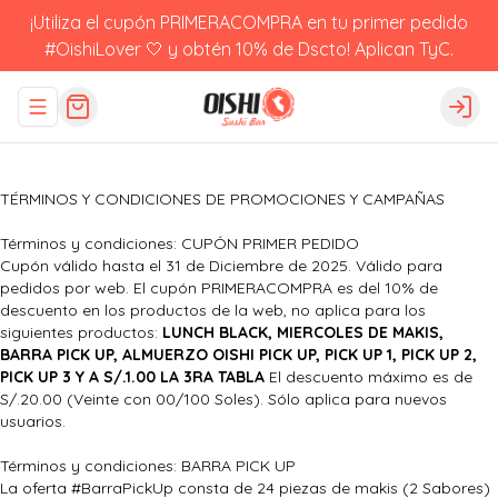
¡Utiliza el cupón PRIMERACOMPRA en tu primer pedido
#OishiLover 🤍 y obtén 10% de Dscto! Aplican TyC.
Abrir menu de navegación
Logi
TÉRMINOS Y CONDICIONES DE PROMOCIONES Y CAMPAÑAS
Términos y condiciones: CUPÓN PRIMER PEDIDO
Cupón válido hasta el 31 de Diciembre de 2025. Válido para
pedidos por web. El cupón PRIMERACOMPRA es del 10% de
descuento en los productos de la web, no aplica para los
siguientes productos:
LUNCH BLACK, MIERCOLES DE MAKIS,
BARRA PICK UP, ALMUERZO OISHI PICK UP, PICK UP 1, PICK UP 2,
PICK UP 3 Y A S/.1.00 LA 3RA TABLA
El descuento máximo es de
S/.20.00 (Veinte con 00/100 Soles). Sólo aplica para nuevos
usuarios.
Términos y condiciones: BARRA PICK UP
La oferta #BarraPickUp consta de 24 piezas de makis (2 Sabores)