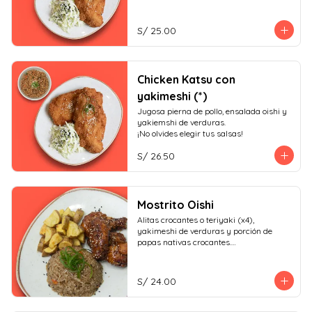
S/ 25.00
Chicken Katsu con
yakimeshi (*)
Jugosa pierna de pollo, ensalada oishi y 
yakiemshi de verduras.

¡No olvides elegir tus salsas!
S/ 26.50
Mostrito Oishi
Alitas crocantes o teriyaki (x4), 
yakimeshi de verduras y porción de 
papas nativas crocantes.

¡No olvides elegir tus salsas!
S/ 24.00