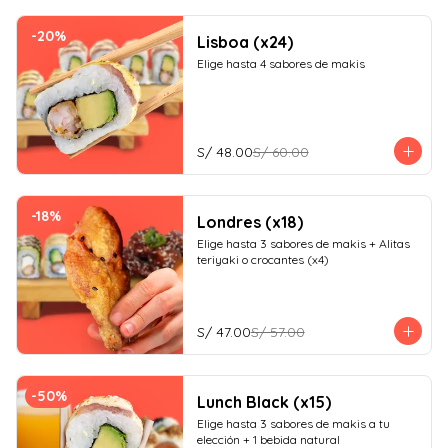
-
20
%
Lisboa (x24)
Elige hasta 4 sabores de makis
S/ 48.00
S/ 60.00
-
18
%
Londres (x18)
Elige hasta 3 sabores de makis + Alitas 
teriyaki o crocantes (x4)
S/ 47.00
S/ 57.00
-
50
%
Lunch Black (x15)
Elige hasta 3 sabores de makis a tu 
elección + 1 bebida natural
