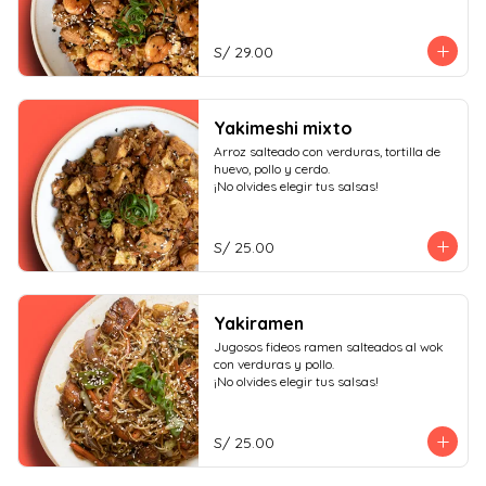
S/ 29.00
Yakimeshi mixto
Arroz salteado con verduras, tortilla de 
huevo, pollo y cerdo.

¡No olvides elegir tus salsas!
S/ 25.00
Yakiramen
Jugosos fideos ramen salteados al wok 
con verduras y pollo.

¡No olvides elegir tus salsas!
S/ 25.00