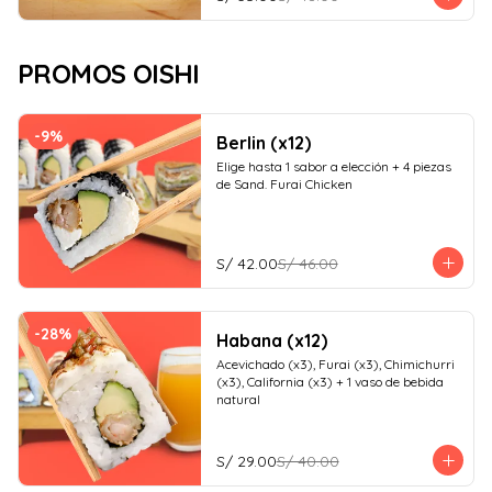
PROMOS OISHI
-
9
%
Berlin (x12)
Elige hasta 1 sabor a elección + 4 piezas 
de Sand. Furai Chicken
S/ 42.00
S/ 46.00
-
28
%
Habana (x12)
Acevichado (x3), Furai (x3), Chimichurri 
(x3), California (x3) + 1 vaso de bebida 
natural
S/ 29.00
S/ 40.00