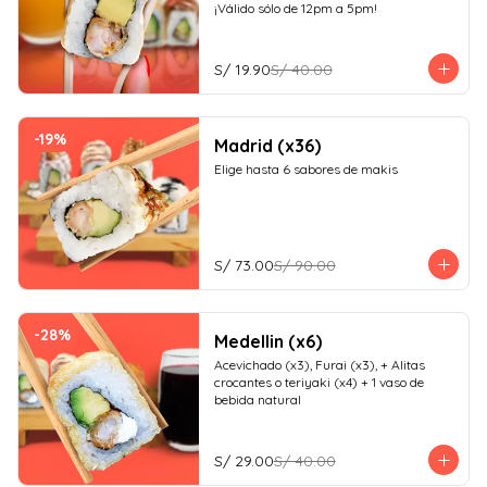
¡Válido sólo de 12pm a 5pm!
S/ 19.90
S/ 40.00
-
19
%
Madrid (x36)
Elige hasta 6 sabores de makis
S/ 73.00
S/ 90.00
-
28
%
Medellin (x6)
Acevichado (x3), Furai (x3), + Alitas 
crocantes o teriyaki (x4) + 1 vaso de 
bebida natural
S/ 29.00
S/ 40.00