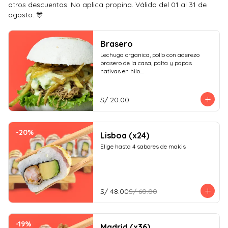
otros descuentos. No aplica propina. Válido del 01 al 31 de
agosto. 🎊
Brasero
Lechuga organica, pollo con aderezo 
brasero de la casa, palta y papas 
nativas en hilo.

¡No olvides elegir tus salsas!
S/ 20.00
-
20
%
Lisboa (x24)
Elige hasta 4 sabores de makis
S/ 48.00
S/ 60.00
-
19
%
Madrid (x36)