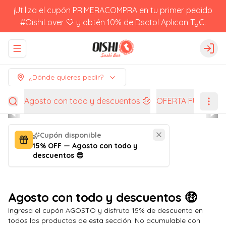
¡Utiliza el cupón PRIMERACOMPRA en tu primer pedido
#OishiLover 🤍 y obtén 10% de Dscto! Aplican TyC.
Abrir menu de navegación
Logi
¿Dónde quieres pedir?
Agosto con todo y descuentos 🤑
OFERTA FUGACES
Cupón disponible
15% OFF — Agosto con todo y
descuentos 😎
Agosto con todo y descuentos 🤑
Ingresa el cupón AGOSTO y disfruta 15% de descuento en
todos los productos de esta sección. No acumulable con