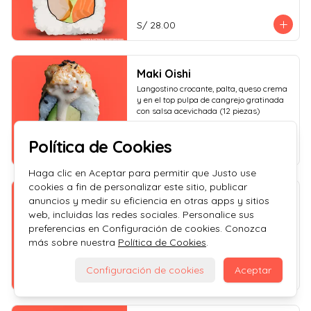
S/ 28.00
Maki Oishi
Langostino crocante, palta, queso crema 
y en el top pulpa de cangrejo gratinada 
con salsa acevichada (12 piezas)
Política de Cookies
S/ 28.00
Haga clic en Aceptar para permitir que Justo use
cookies a fin de personalizar este sitio, publicar
Maki Oishi Plus
anuncios y medir su eficiencia en otras apps y sitios
web, incluidas las redes sociales. Personalice sus
Langostino crocante, palta, queso crema 
y en el top pulpa de cangrejo gratinada 
preferencias en Configuración de cookies. Conozca
con salsa tiradito (12 piezas)
más sobre nuestra
Política de Cookies
.
Configuración de cookies
Aceptar
S/ 28.00