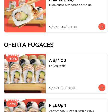
Elige hasta 6 sabores de makis
S/ 73.00
S/ 90.00
OFERTA FUGACES
-
40
%
A S/.1.00
La 3ra tabla
S/ 47.00
S/ 78.00
-
27
%
Pick Up 1
Acevichado (x12), California (x12)
