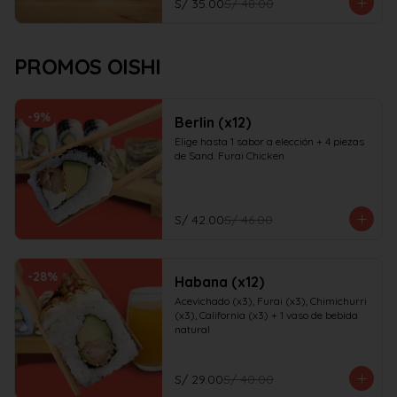
S/ 35.00
S/ 48.00
PROMOS OISHI
-
9
%
Berlin (x12)
Elige hasta 1 sabor a elección + 4 piezas 
de Sand. Furai Chicken
S/ 42.00
S/ 46.00
-
28
%
Habana (x12)
Acevichado (x3), Furai (x3), Chimichurri 
(x3), California (x3) + 1 vaso de bebida 
natural
S/ 29.00
S/ 40.00