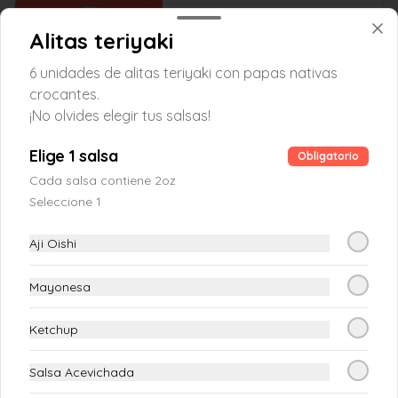
Maki Haru
Alitas teriyaki
Atun fresco, palta, queso crema, y 
salmon fresco (12 piezas)
6 unidades de alitas teriyaki con papas nativas
crocantes.
¡No olvides elegir tus salsas!
S/ 28.00
Elige 1 salsa
Obligatorio
Maki Harusame
Cada salsa contiene 2oz
Salmon fresco, queso crema, pepino en el 
Seleccione 1
top palta con fideito crocante y salsa de 
anguila (12 piezas)
Aji Oishi
S/ 28.00
Mayonesa
Ketchup
Maki Hiroshima
Langostino crocante, salmon fresco y 
Salsa Acevichada
palta