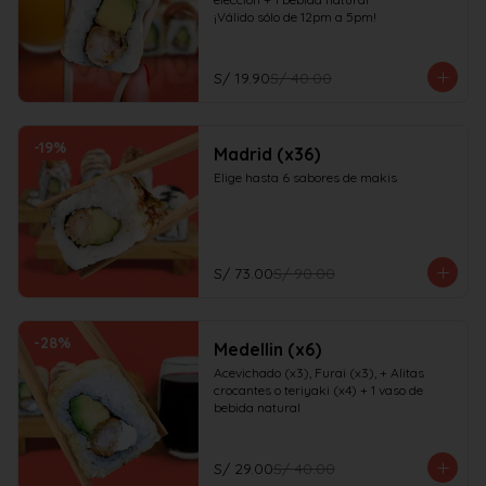
¡Válido sólo de 12pm a 5pm!
S/ 19.90
S/ 40.00
-
19
%
Madrid (x36)
Elige hasta 6 sabores de makis
S/ 73.00
S/ 90.00
-
28
%
Medellin (x6)
Acevichado (x3), Furai (x3), + Alitas 
crocantes o teriyaki (x4) + 1 vaso de 
bebida natural
S/ 29.00
S/ 40.00