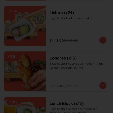
-
20
%
Lisboa (x24)
Elige hasta 4 sabores de makis
S/ 48.00
S/ 60.00
-
18
%
Londres (x18)
Elige hasta 3 sabores de makis + Alitas 
teriyaki o crocantes (x4)
S/ 47.00
S/ 57.00
-
50
%
Lunch Black (x15)
Elige hasta 3 sabores de makis a tu 
elección + 1 bebida natural
