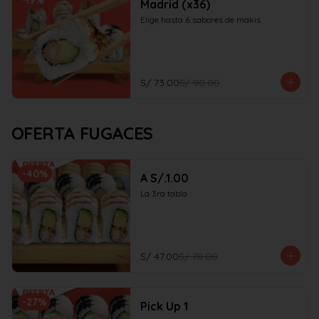
-
19
%
Madrid (x36)
Elige hasta 6 sabores de makis
S/ 73.00
S/ 90.00
OFERTA FUGACES
-
40
%
A S/.1.00
La 3ra tabla
S/ 47.00
S/ 78.00
-
27
%
Pick Up 1