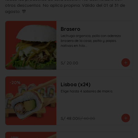
otros descuentos. No aplica propina. Válido del 01 al 31 de
agosto. 🎊
Brasero
Lechuga organica, pollo con aderezo 
brasero de la casa, palta y papas 
nativas en hilo.

¡No olvides elegir tus salsas!
S/ 20.00
-
20
%
Lisboa (x24)
Elige hasta 4 sabores de makis
S/ 48.00
S/ 60.00