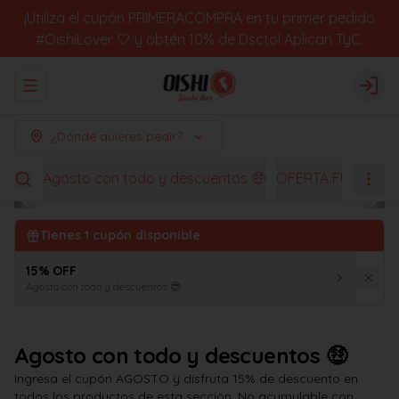
¡Utiliza el cupón PRIMERACOMPRA en tu primer pedido
#OishiLover 🤍 y obtén 10% de Dscto! Aplican TyC.
Abrir menu de navegación
Logi
¿Dónde quieres pedir?
Agosto con todo y descuentos 🤑
OFERTA FUGACES
Tienes
1
cupón disponible
15% OFF
Agosto con todo y descuentos 😎
Agosto con todo y descuentos 🤑
Ingresa el cupón AGOSTO y disfruta 15% de descuento en
todos los productos de esta sección. No acumulable con