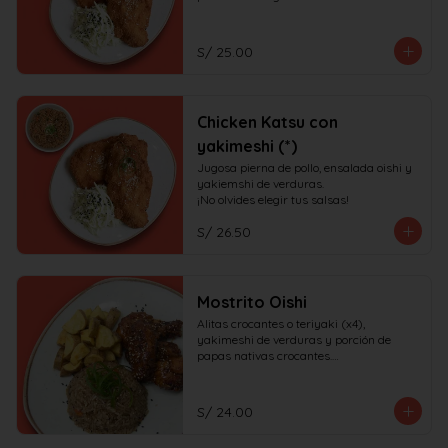
S/ 25.00
Chicken Katsu con
yakimeshi (*)
Jugosa pierna de pollo, ensalada oishi y 
yakiemshi de verduras.

¡No olvides elegir tus salsas!
S/ 26.50
Mostrito Oishi
Alitas crocantes o teriyaki (x4), 
yakimeshi de verduras y porción de 
papas nativas crocantes.

¡No olvides elegir tus salsas!
S/ 24.00