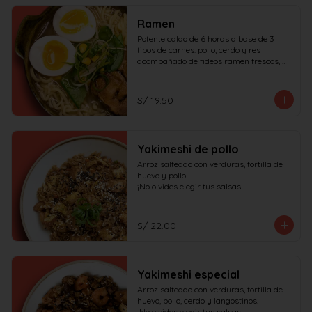
Ramen
Potente caldo de 6 horas a base de 3 
tipos de carnes: pollo, cerdo y res 
acompañado de fideos ramen frescos, 
huevo duro, cerdo char siu y verduras.

¡No olvides elegir tus salsas!
S/ 19.50
Yakimeshi de pollo
Arroz salteado con verduras, tortilla de 
huevo y pollo.

¡No olvides elegir tus salsas!
S/ 22.00
Yakimeshi especial
Arroz salteado con verduras, tortilla de 
huevo, pollo, cerdo y langostinos.

¡No olvides elegir tus salsas!