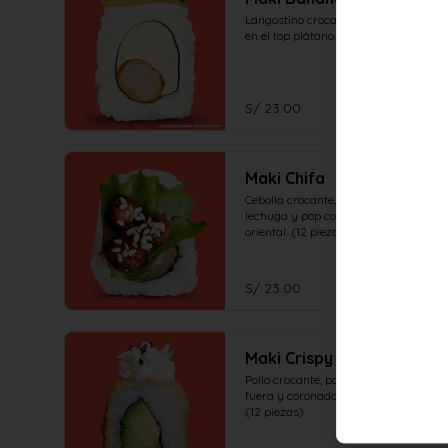
Langostino crocante, queso crema, 
en el top plátano. (12 piezas)
S/ 23.00
Maki Chifa
Cebolla crocante, palta, coronado de 
lechuga y pop corn de pollo en salsa 
oriental. (12 piezas)
S/ 23.00
Maki Crispy
Pollo crocante, palta, crocante por 
fuera y coronado de ensalada oishi. 
(12 piezas)