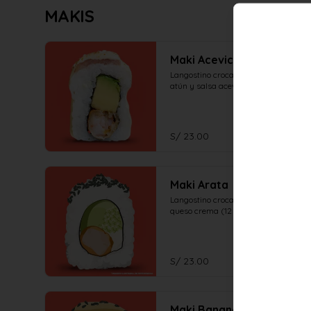
MAKIS
Maki Acevichado
Langostino crocante, palta, en el top 
atún y salsa acevichada (12 piezas)
S/ 23.00
Maki Arata
Langostino crocante, palta, pepino y 
queso crema (12 piezas)
S/ 23.00
Maki Banana