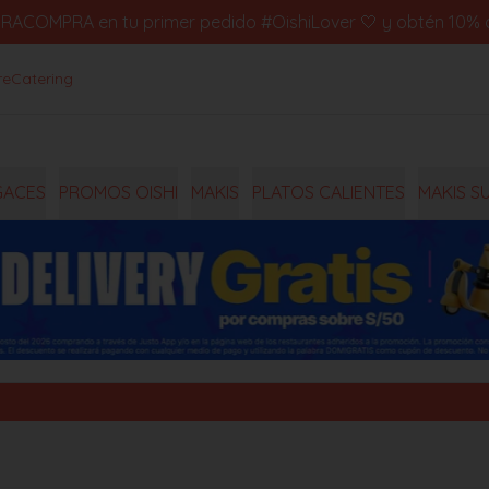
IMERACOMPRA en tu primer pedido #OishiLover 🤍 y obtén 10% d
re
Catering
GACES
PROMOS OISHI
MAKIS
PLATOS CALIENTES
MAKIS S