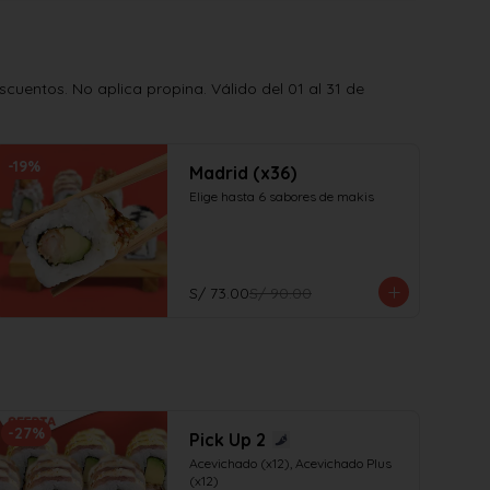
uentos. No aplica propina. Válido del 01 al 31 de
-
19
%
Madrid (x36)
Elige hasta 6 sabores de makis
S/ 73.00
S/ 90.00
-
27
%
Pick Up 2
Acevichado (x12), Acevichado Plus 
(x12)
