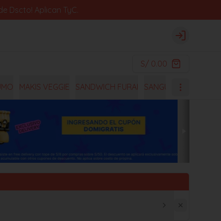
e Dscto! Aplican TyC.
Login
S/ 0.00
UMO
MAKIS VEGGIE
SANDWICH FURAI
SANGUCHES
OISHI 