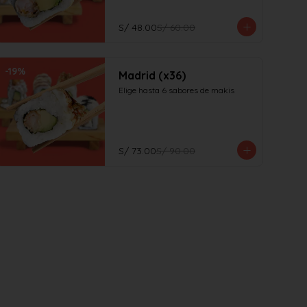
S/ 48.00
S/ 60.00
-
19
%
Madrid (x36)
Elige hasta 6 sabores de makis
S/ 73.00
S/ 90.00