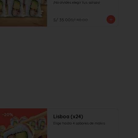
¡No olvides elegir tus salsas!
S/ 35.00
S/ 48.00
-
20
%
Lisboa (x24)
Elige hasta 4 sabores de makis