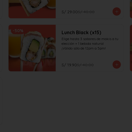
S/ 29.00
S/ 40.00
-
50
%
Lunch Black (x15)
Elige hasta 3 sabores de makis a tu 
elección + 1 bebida natural

¡Válido sólo de 12pm a 5pm!
S/ 19.90
S/ 40.00