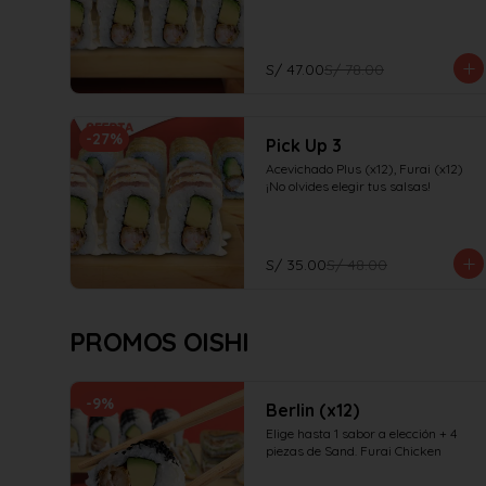
S/ 47.00
S/ 78.00
-
27
%
Pick Up 3
Acevichado Plus (x12), Furai (x12)

¡No olvides elegir tus salsas!
S/ 35.00
S/ 48.00
PROMOS OISHI
-
9
%
Berlin (x12)
Elige hasta 1 sabor a elección + 4 
piezas de Sand. Furai Chicken