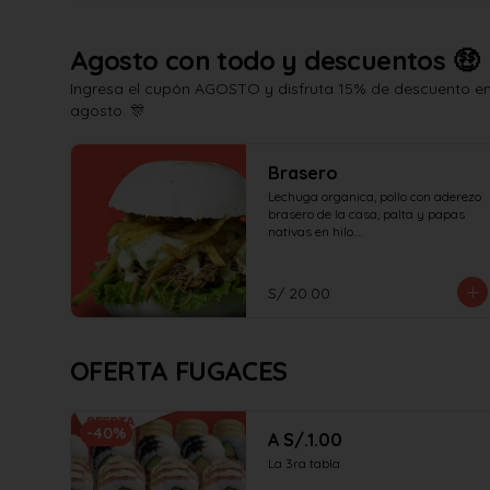
Agosto con todo y descuentos 🤑
Ingresa el cupón AGOSTO y disfruta 15% de descuento en 
agosto. 🎊
Brasero
Lechuga organica, pollo con aderezo 
brasero de la casa, palta y papas 
nativas en hilo.

¡No olvides elegir tus salsas!
S/ 20.00
OFERTA FUGACES
-
40
%
A S/.1.00
La 3ra tabla