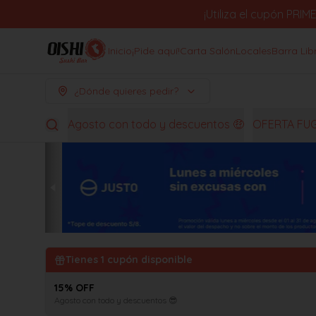
¡Utiliza el cupón PR
Inicio
¡Pide aquí!
Carta Salón
Locales
Barra Lib
¿Dónde quieres pedir?
Agosto con todo y descuentos 🤑
OFERTA FU
Tienes
1
cupón disponible
15% OFF
Agosto con todo y descuentos 😎