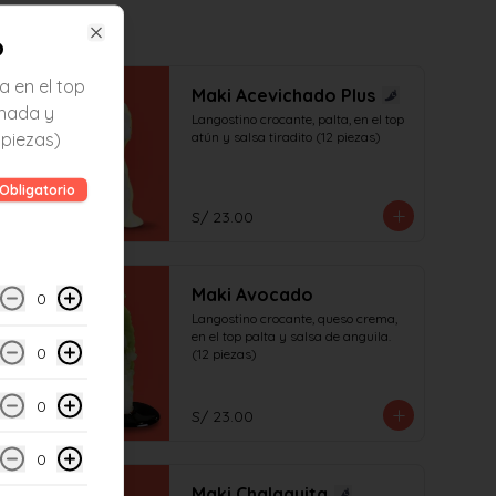
o
Close
a en el top
Maki Acevichado Plus
chada y
Langostino crocante, palta, en el top 
 piezas)
atún y salsa tiradito (12 piezas)
Obligatorio
S/ 23.00
Maki Avocado
0
Langostino crocante, queso crema, 
en el top palta y salsa de anguila. 
0
(12 piezas)
0
S/ 23.00
0
Maki Chalaquita