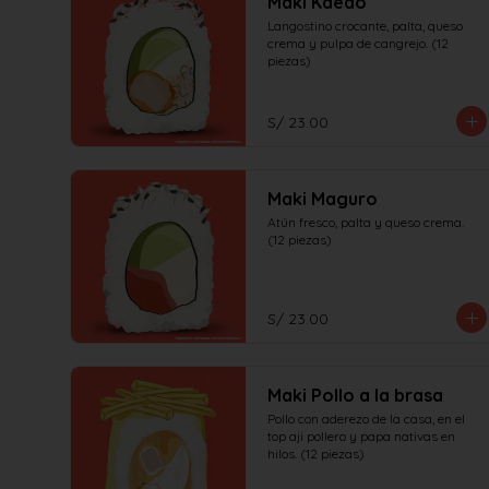
Maki Kaedo
Langostino crocante, palta, queso 
crema y pulpa de cangrejo. (12 
piezas)
S/ 23.00
Maki Maguro
Atún fresco, palta y queso crema. 
(12 piezas)
S/ 23.00
Maki Pollo a la brasa
Pollo con aderezo de la casa, en el 
top aji pollero y papa nativas en 
hilos. (12 piezas)