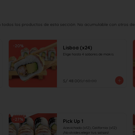
todos los productos de esta sección. No acumulable con otros desc
-
20
%
Lisboa (x24)
Elige hasta 4 sabores de makis
S/ 48.00
S/ 60.00
-
27
%
Pick Up 1
Acevichado (x12), California (x12)

¡No olvides elegir tus salsas!