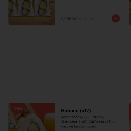
S/ 35.00
S/ 48.00
-
28
%
Habana (x12)
Acevichado (x3), Furai (x3), 
Chimichurri (x3), California (x3) + 1 
vaso de bebida natural