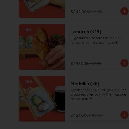
S/ 42.00
S/ 46.00
-
18
%
Londres (x18)
Elige hasta 3 sabores de makis + 
Alitas teriyaki o crocantes (x4)
S/ 47.00
S/ 57.00
-
28
%
Medellin (x6)
Acevichado (x3), Furai (x3), + Alitas 
crocantes o teriyaki (x4) + 1 vaso de 
bebida natural
S/ 29.00
S/ 40.00