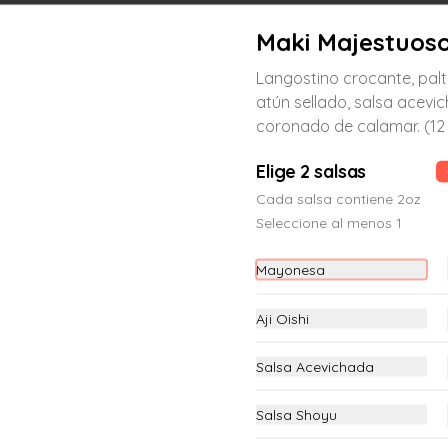
Maki Majestuos
Langostino crocante, palt
Maki Acevichado Oishi
atún sellado, salsa acevi
Langostino crocante, palta, en el top 
coronado de calamar. (12
atún coronado de chalaquita y salsa 
de leche de tigre (12 piezas)
Elige 2 salsas
S/ 23.00
Cada salsa contiene 2oz
Seleccione al menos 1
Maki Atlantic
Mayonesa
Salmón fresco, pepino y nori por 
fuera. (12 piezas)
Aji Oishi
Salsa Acevichada
S/ 23.00
Salsa Shoyu
Maki California