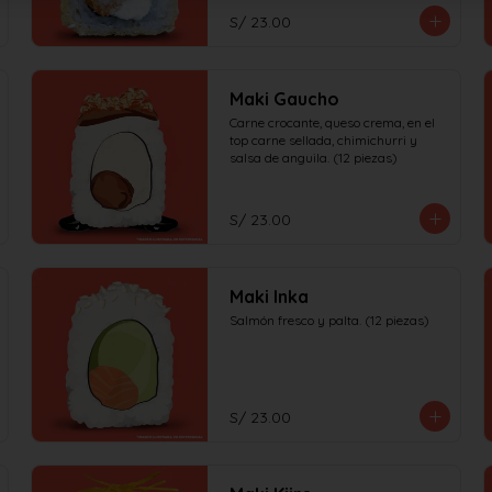
S/ 23.00
Maki Gaucho
Carne crocante, queso crema, en el 
top carne sellada, chimichurri y 
salsa de anguila. (12 piezas)
S/ 23.00
Maki Inka
Salmón fresco y palta. (12 piezas)
S/ 23.00