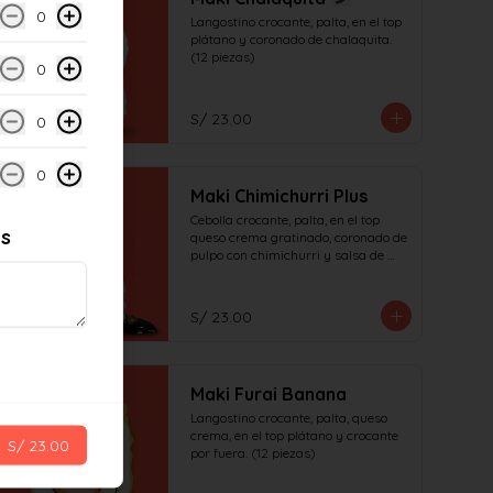
0
Langostino crocante, palta, en el top 
plátano y coronado de chalaquita. 
(12 piezas)
0
S/ 23.00
0
0
Maki Chimichurri Plus
Cebolla crocante, palta, en el top 
es
queso crema gratinado, coronado de 
pulpo con chimichurri y salsa de 
anguila (12 piezas)
S/ 23.00
Maki Furai Banana
Langostino crocante, palta, queso 
crema, en el top plátano y crocante 
S/ 23.00
por fuera. (12 piezas)