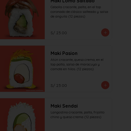
Maki Lomo Saltado
Cebolla crocante, palta, en el top 
coronado de clásico salteado y salsa 
de anguila (12 piezas)
S/ 23.00
Maki Pasion
Atún crocante, queso crema, en el 
top palta, salsa de maracuya y 
camote en hilos. (12 piezas)
S/ 23.00
Maki Sendai
Langostino crocante, palta, frijolito 
chino y queso crema (12 piezas)