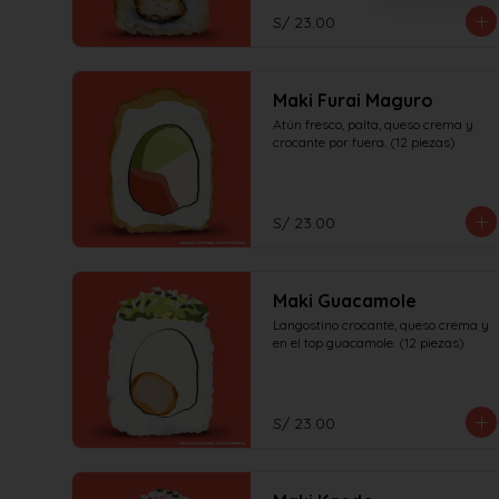
S/ 23.00
Maki Furai Maguro
Atún fresco, palta, queso crema y 
crocante por fuera. (12 piezas)
S/ 23.00
Maki Guacamole
Langostino crocante, queso crema y 
en el top guacamole. (12 piezas)
S/ 23.00