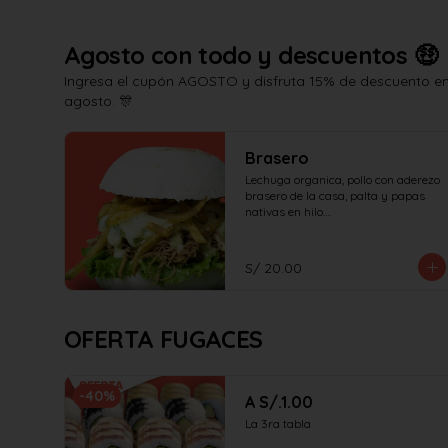
Agosto con todo y descuentos 🤑
Ingresa el cupón AGOSTO y disfruta 15% de descuento en 
agosto. 🎊
Brasero
Lechuga organica, pollo con aderezo 
brasero de la casa, palta y papas 
nativas en hilo.

¡No olvides elegir tus salsas!
S/ 20.00
OFERTA FUGACES
-
40
%
A S/.1.00
La 3ra tabla