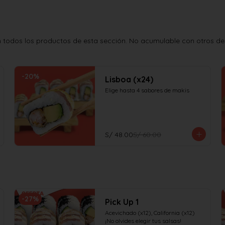
todos los productos de esta sección. No acumulable con otros desc
-
20
%
Lisboa (x24)
Elige hasta 4 sabores de makis
S/ 48.00
S/ 60.00
-
27
%
Pick Up 1
Acevichado (x12), California (x12)

¡No olvides elegir tus salsas!