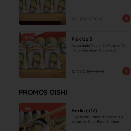
S/ 47.00
S/ 78.00
-
27
%
Pick Up 3
Acevichado Plus (x12), Furai (x12)

¡No olvides elegir tus salsas!
S/ 35.00
S/ 48.00
PROMOS OISHI
-
9
%
Berlin (x12)
Elige hasta 1 sabor a elección + 4 
piezas de Sand. Furai Chicken