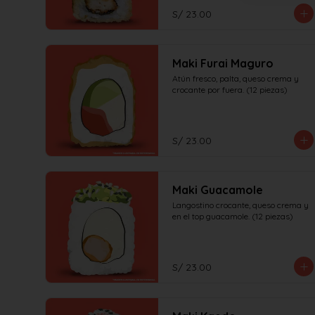
S/ 23.00
Maki Furai Maguro
Atún fresco, palta, queso crema y 
crocante por fuera. (12 piezas)
S/ 23.00
Maki Guacamole
Langostino crocante, queso crema y 
en el top guacamole. (12 piezas)
S/ 23.00