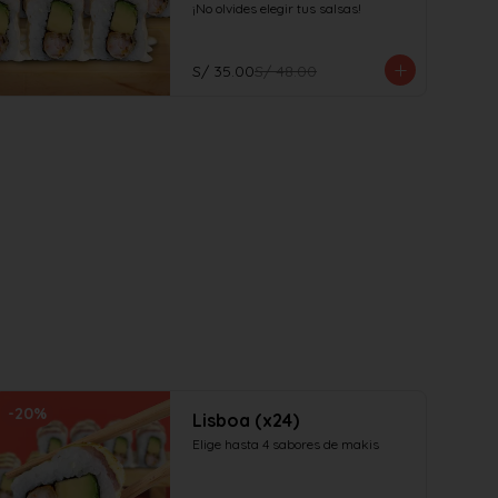
¡No olvides elegir tus salsas!
S/ 35.00
S/ 48.00
-
20
%
Lisboa (x24)
Elige hasta 4 sabores de makis