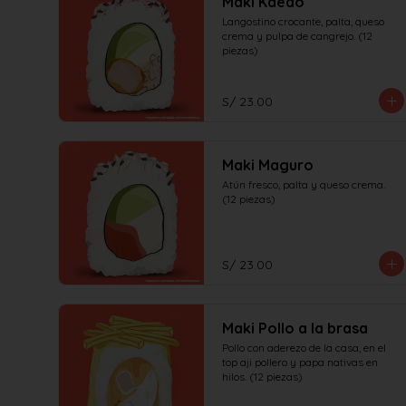
Maki Kaedo
Langostino crocante, palta, queso 
crema y pulpa de cangrejo. (12 
piezas)
S/ 23.00
Maki Maguro
Atún fresco, palta y queso crema. 
(12 piezas)
S/ 23.00
Maki Pollo a la brasa
Pollo con aderezo de la casa, en el 
top aji pollero y papa nativas en 
hilos. (12 piezas)