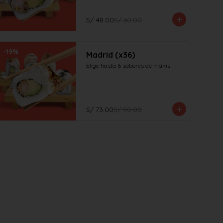
S/ 48.00
S/ 60.00
-
19
%
Madrid (x36)
Elige hasta 6 sabores de makis
S/ 73.00
S/ 90.00