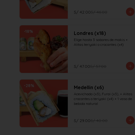
S/ 42.00
S/ 46.00
-
18
%
Londres (x18)
Elige hasta 3 sabores de makis + 
Alitas teriyaki o crocantes (x4)
S/ 47.00
S/ 57.00
-
28
%
Medellin (x6)
Acevichado (x3), Furai (x3), + Alitas 
crocantes o teriyaki (x4) + 1 vaso de 
bebida natural
S/ 29.00
S/ 40.00