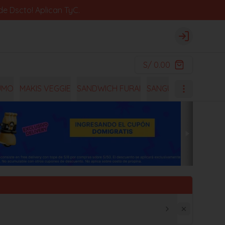
e Dscto! Aplican TyC.
Login
S/ 0.00
UMO
MAKIS VEGGIE
SANDWICH FURAI
SANGUCHES
OISHI 