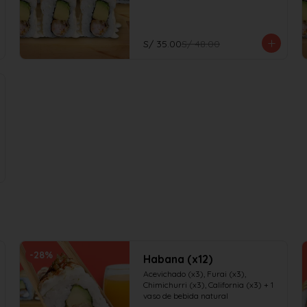
S/ 35.00
S/ 48.00
-
28
%
Habana (x12)
Acevichado (x3), Furai (x3), 
Chimichurri (x3), California (x3) + 1 
vaso de bebida natural