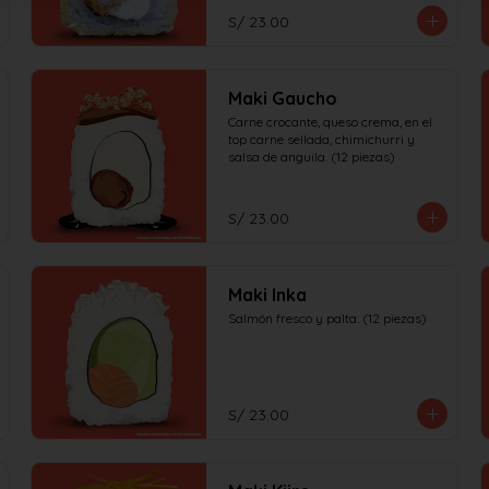
S/ 23.00
Maki Gaucho
Carne crocante, queso crema, en el 
top carne sellada, chimichurri y 
salsa de anguila. (12 piezas)
S/ 23.00
Maki Inka
Salmón fresco y palta. (12 piezas)
S/ 23.00