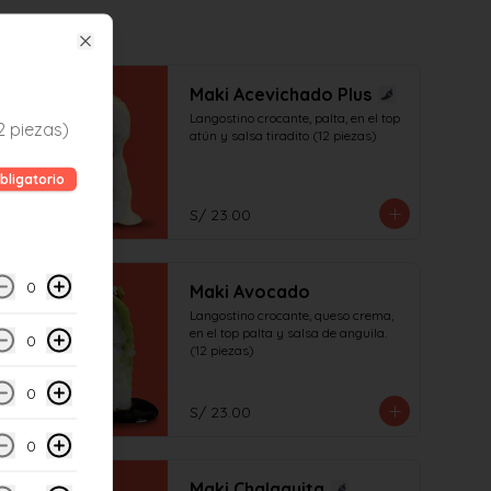
Close
Maki Acevichado Plus
Langostino crocante, palta, en el top 
2 piezas)
atún y salsa tiradito (12 piezas)
bligatorio
S/ 23.00
0
Maki Avocado
Langostino crocante, queso crema, 
en el top palta y salsa de anguila. 
0
(12 piezas)
0
S/ 23.00
0
Maki Chalaquita