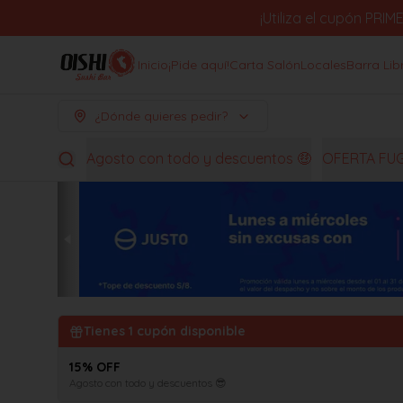
¡Utiliza el cupón PR
Inicio
¡Pide aquí!
Carta Salón
Locales
Barra Lib
¿Dónde quieres pedir?
Agosto con todo y descuentos 🤑
OFERTA FU
Tienes
1
cupón disponible
15% OFF
Agosto con todo y descuentos 😎