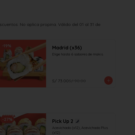
uentos. No aplica propina. Válido del 01 al 31 de
-
19
%
Madrid (x36)
Elige hasta 6 sabores de makis
S/ 73.00
S/ 90.00
-
27
%
Pick Up 2
Acevichado (x12), Acevichado Plus 
(x12)
