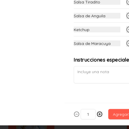
Salsa Tiradito
Langostino crocante, palta y queso 
crema. (12 piezas)
Salsa de Anguila
Ketchup
S/ 23.00
Salsa de Maracuya
Maki Chimichurri
Langostino crocante, palta, en el top 
Instrucciones especial
queso crema gratinado, coronado de 
chimichurri y salsa de anguila. (12 
piezas)
S/ 23.00
Maki Furai
Langostino crocante, palta, queso 
Agregar
crema y crocante por fuera. (12 
piezas)