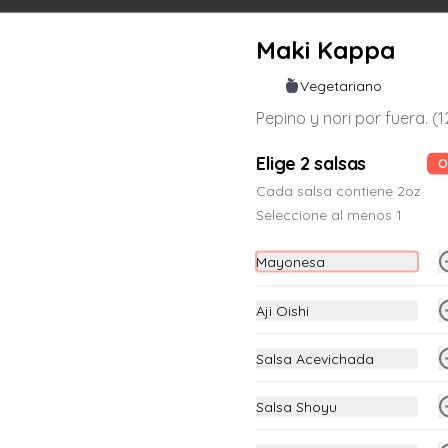
Maki Kappa
Maki Acevichado Oishi
Vegetariano
Langostino crocante, palta, en el top 
Pepino y nori por fuera. (1
atún coronado de chalaquita y salsa 
de leche de tigre (12 piezas)
Elige 2 salsas
O
Cada salsa contiene 2oz
S/ 23.00
Seleccione al menos 1
Mayonesa
Maki Atlantic
Salmón fresco, pepino y nori por 
fuera. (12 piezas)
Aji Oishi
Salsa Acevichada
S/ 23.00
Salsa Shoyu
Maki California