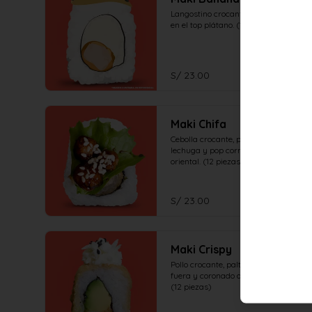
Langostino crocante, queso crema, 
en el top plátano. (12 piezas)
S/ 23.00
Maki Chifa
Cebolla crocante, palta, coronado de 
lechuga y pop corn de pollo en salsa 
oriental. (12 piezas)
S/ 23.00
Maki Crispy
Pollo crocante, palta, crocante por 
fuera y coronado de ensalada oishi. 
(12 piezas)