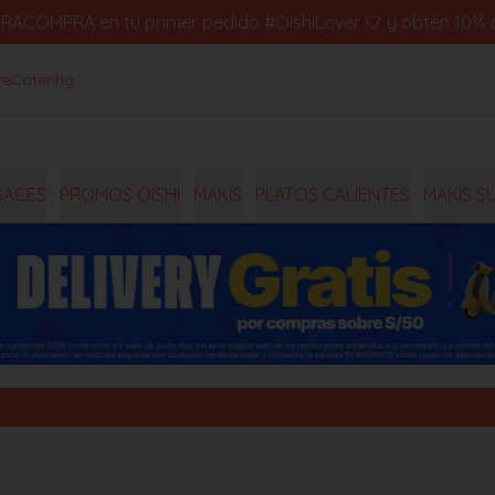
IMERACOMPRA en tu primer pedido #OishiLover 🤍 y obtén 10% d
re
Catering
GACES
PROMOS OISHI
MAKIS
PLATOS CALIENTES
MAKIS S