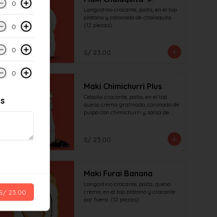
0
Langostino crocante, palta, en el top 
plátano y coronado de chalaquita. 
(12 piezas)
0
0
S/ 23.00
0
Maki Chimichurri Plus
Cebolla crocante, palta, en el top 
es
queso crema gratinado, coronado de 
pulpo con chimichurri y salsa de 
anguila (12 piezas)
S/ 23.00
Maki Furai Banana
Langostino crocante, palta, queso 
S/ 23.00
crema, en el top plátano y crocante 
por fuera. (12 piezas)