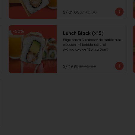
S/ 29.00
S/ 40.00
-
50
%
Lunch Black (x15)
Elige hasta 3 sabores de makis a tu 
elección + 1 bebida natural

¡Válido sólo de 12pm a 5pm!
S/ 19.90
S/ 40.00