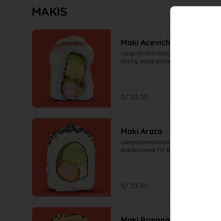
MAKIS
Maki Acevichado
Langostino crocante, palta, en el top 
atún y salsa acevichada (12 piezas)
S/ 23.00
Maki Arata
Langostino crocante, palta, pepino y 
queso crema (12 piezas)
S/ 23.00
Maki Banana