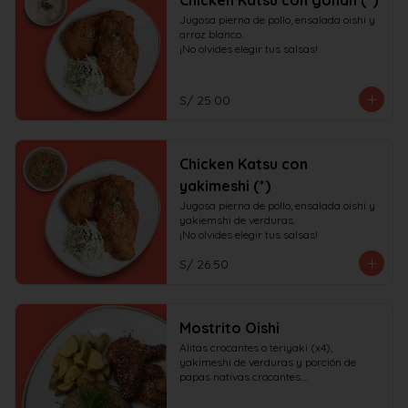
Chicken Katsu con gohan (*)
Jugosa pierna de pollo, ensalada oishi y 
arroz blanco.

¡No olvides elegir tus salsas!
S/ 25.00
Chicken Katsu con
yakimeshi (*)
Jugosa pierna de pollo, ensalada oishi y 
yakiemshi de verduras.

¡No olvides elegir tus salsas!
S/ 26.50
Mostrito Oishi
Alitas crocantes o teriyaki (x4), 
yakimeshi de verduras y porción de 
papas nativas crocantes.

¡No olvides elegir tus salsas!