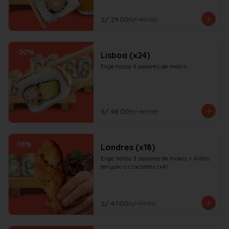
S/ 29.00
S/ 40.00
-
20
%
Lisboa (x24)
Elige hasta 4 sabores de makis
S/ 48.00
S/ 60.00
-
18
%
Londres (x18)
Elige hasta 3 sabores de makis + Alitas 
teriyaki o crocantes (x4)
S/ 47.00
S/ 57.00