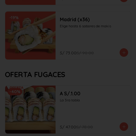
-
19
%
Madrid (x36)
Elige hasta 6 sabores de makis
S/ 73.00
S/ 90.00
OFERTA FUGACES
-
40
%
A S/.1.00
La 3ra tabla
S/ 47.00
S/ 78.00