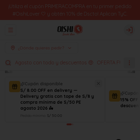
¡Utiliza el cupón PRIMERACOMPRA en tu primer pedido
#OishiLover 🤍 y obtén 10% de Dscto! Aplican TyC.
Abrir menu de navegación
Logi
¿Dónde quieres pedir?
Agosto con todo y descuentos 🤑
OFERTA FUGACES
Cupón disponible
S/ 8.00 OFF en delivery —
Cupón 
Delivery gratis con tope de S/8 y
15% OFF 
compra mínima de S/50 PE
descuent
agosto 2026 🛵
Pedido mínimo
:
S/ 50.00