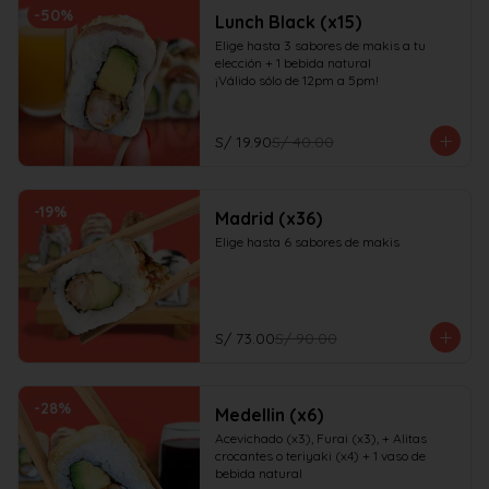
-
50
%
Lunch Black (x15)
Elige hasta 3 sabores de makis a tu 
elección + 1 bebida natural

¡Válido sólo de 12pm a 5pm!
S/ 19.90
S/ 40.00
-
19
%
Madrid (x36)
Elige hasta 6 sabores de makis
S/ 73.00
S/ 90.00
-
28
%
Medellin (x6)
Acevichado (x3), Furai (x3), + Alitas 
crocantes o teriyaki (x4) + 1 vaso de 
bebida natural