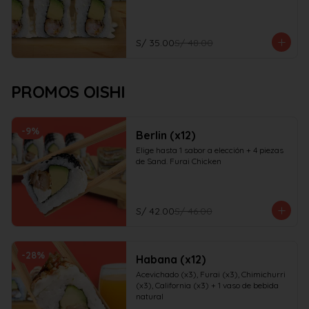
S/ 35.00
S/ 48.00
PROMOS OISHI
-
9
%
Berlin (x12)
Elige hasta 1 sabor a elección + 4 piezas 
de Sand. Furai Chicken
S/ 42.00
S/ 46.00
-
28
%
Habana (x12)
Acevichado (x3), Furai (x3), Chimichurri 
(x3), California (x3) + 1 vaso de bebida 
natural