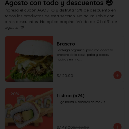
Agosto con todo y descuentos 🤑
Ingresa el cupón AGOSTO y disfruta 15% de descuento en
todos los productos de esta sección. No acumulable con
otros descuentos. No aplica propina. Válido del 01 al 31 de
agosto. 🎊
Brasero
Lechuga organica, pollo con aderezo 
brasero de la casa, palta y papas 
nativas en hilo.

¡No olvides elegir tus salsas!
S/ 20.00
-
20
%
Lisboa (x24)
Elige hasta 4 sabores de makis
S/ 48.00
S/ 60.00