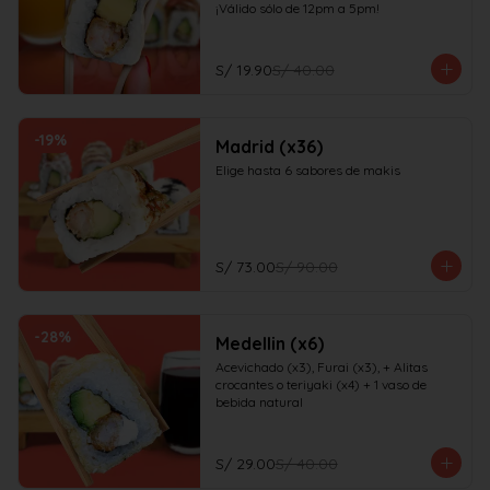
¡Válido sólo de 12pm a 5pm!
S/ 19.90
S/ 40.00
-
19
%
Madrid (x36)
Elige hasta 6 sabores de makis
S/ 73.00
S/ 90.00
-
28
%
Medellin (x6)
Acevichado (x3), Furai (x3), + Alitas 
crocantes o teriyaki (x4) + 1 vaso de 
bebida natural
S/ 29.00
S/ 40.00