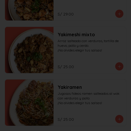
S/ 29.00
Yakimeshi mixto
Arroz salteado con verduras, tortilla de 
huevo, pollo y cerdo.

¡No olvides elegir tus salsas!
S/ 25.00
Yakiramen
Jugosos fideos ramen salteados al wok 
con verduras y pollo.

¡No olvides elegir tus salsas!
S/ 25.00