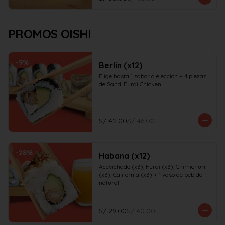
PROMOS OISHI
-
9
%
Berlin (x12)
Elige hasta 1 sabor a elección + 4 piezas 
de Sand. Furai Chicken
S/ 42.00
S/ 46.00
-
28
%
Habana (x12)
Acevichado (x3), Furai (x3), Chimichurri 
(x3), California (x3) + 1 vaso de bebida 
natural
S/ 29.00
S/ 40.00