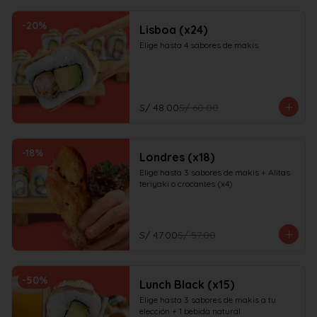
-
20
%
Lisboa (x24)
Elige hasta 4 sabores de makis
S/ 48.00
S/ 60.00
-
18
%
Londres (x18)
Elige hasta 3 sabores de makis + Alitas 
teriyaki o crocantes (x4)
S/ 47.00
S/ 57.00
-
50
%
Lunch Black (x15)
Elige hasta 3 sabores de makis a tu 
elección + 1 bebida natural
