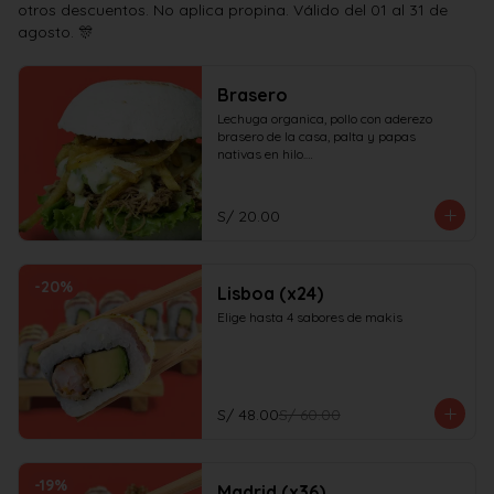
otros descuentos. No aplica propina. Válido del 01 al 31 de
agosto. 🎊
Brasero
Lechuga organica, pollo con aderezo 
brasero de la casa, palta y papas 
nativas en hilo.

¡No olvides elegir tus salsas!
S/ 20.00
-
20
%
Lisboa (x24)
Elige hasta 4 sabores de makis
S/ 48.00
S/ 60.00
-
19
%
Madrid (x36)