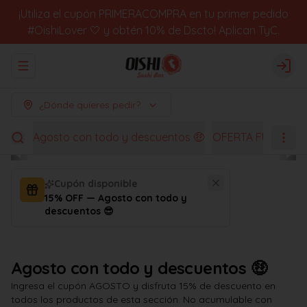
¡Utiliza el cupón PRIMERACOMPRA en tu primer pedido
#OishiLover 🤍 y obtén 10% de Dscto! Aplican TyC.
Abrir menu de navegación
Logi
¿Dónde quieres pedir?
Agosto con todo y descuentos 🤑
OFERTA FUGACES
Cupón disponible
15% OFF — Agosto con todo y
descuentos 😎
Agosto con todo y descuentos 🤑
Ingresa el cupón AGOSTO y disfruta 15% de descuento en
todos los productos de esta sección. No acumulable con