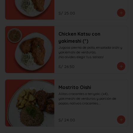
S/ 25.00
Chicken Katsu con
yakimeshi (*)
Jugosa pierna de pollo, ensalada oishi y 
yakiemshi de verduras.

¡No olvides elegir tus salsas!
S/ 26.50
Mostrito Oishi
Alitas crocantes o teriyaki (x4), 
yakimeshi de verduras y porción de 
papas nativas crocantes.

¡No olvides elegir tus salsas!
S/ 24.00