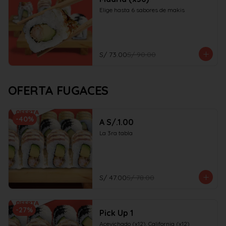
Elige hasta 6 sabores de makis
S/ 73.00
S/ 90.00
OFERTA FUGACES
-
40
%
A S/.1.00
La 3ra tabla
S/ 47.00
S/ 78.00
-
27
%
Pick Up 1
Acevichado (x12), California (x12)
