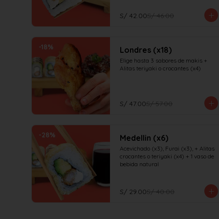
S/ 42.00
S/ 46.00
-
18
%
Londres (x18)
Elige hasta 3 sabores de makis + 
Alitas teriyaki o crocantes (x4)
S/ 47.00
S/ 57.00
-
28
%
Medellin (x6)
Acevichado (x3), Furai (x3), + Alitas 
crocantes o teriyaki (x4) + 1 vaso de 
bebida natural
S/ 29.00
S/ 40.00