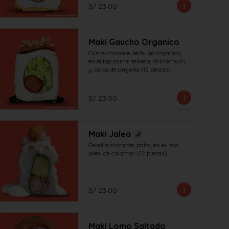
S/ 23.00
Maki Gaucho Organico
Carne crocante, lechuga organica, 
en el top carne sellada, chimichurri 
y salsa de anguila (12 piezas)
S/ 23.00
Maki Jalea
Cebolla crocante, palta, en el  top 
jalea de calamar. (12 piezas)
S/ 23.00
Maki Lomo Saltado