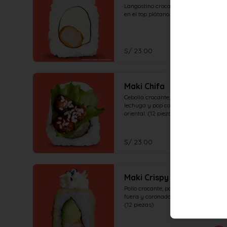
Langostino crocante, queso crema, 
en el top plátano. (12 piezas)
S/ 23.00
Maki Chifa
Cebolla crocante, palta, coronado de 
lechuga y pop corn de pollo en salsa 
oriental. (12 piezas)
S/ 23.00
Maki Crispy
Pollo crocante, palta, crocante por 
fuera y coronado de ensalada oishi. 
(12 piezas)