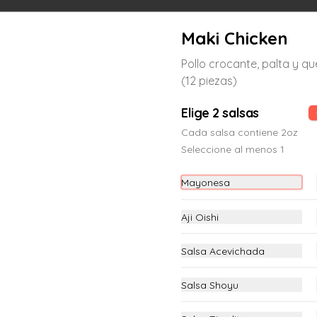
Maki Chicken
Maki Acevichado Oishi
Pollo crocante, palta y q
Langostino crocante, palta, en el top 
(12 piezas)
atún coronado de chalaquita y salsa 
de leche de tigre (12 piezas)
Elige 2 salsas
Cada salsa contiene 2oz
S/ 23.00
Seleccione al menos 1
Maki Atlantic
Mayonesa
Salmón fresco, pepino y nori por 
fuera. (12 piezas)
Aji Oishi
Salsa Acevichada
S/ 23.00
Salsa Shoyu
Maki California