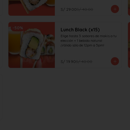
S/ 29.00
S/ 40.00
-
50
%
Lunch Black (x15)
Elige hasta 3 sabores de makis a tu 
elección + 1 bebida natural

¡Válido sólo de 12pm a 5pm!
S/ 19.90
S/ 40.00