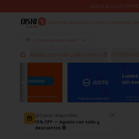
¡Utiliza el cupón PR
Inicio
¡Pide aquí!
Carta Salón
Locales
Barra Lib
¿Dónde quieres pedir?
Agosto con todo y descuentos 🤑
OFERTA FU
Cupón disponible
15% OFF — Agosto con todo y
descuentos 😎