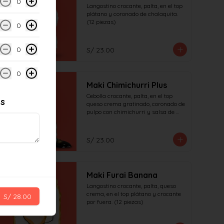
0
Langostino crocante, palta, en el top 
plátano y coronado de chalaquita. 
(12 piezas)
0
0
S/ 23.00
0
Maki Chimichurri Plus
Cebolla crocante, palta, en el top 
es
queso crema gratinado, coronado de 
pulpo con chimichurri y salsa de 
anguila (12 piezas)
S/ 23.00
Maki Furai Banana
Langostino crocante, palta, queso 
crema, en el top plátano y crocante 
S/ 28.00
por fuera. (12 piezas)