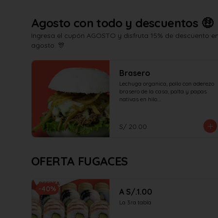
Agosto con todo y descuentos 🤑
Ingresa el cupón AGOSTO y disfruta 15% de descuento en 
agosto. 🎊
Brasero
Lechuga organica, pollo con aderezo 
brasero de la casa, palta y papas 
nativas en hilo.

¡No olvides elegir tus salsas!
S/ 20.00
OFERTA FUGACES
-
40
%
A S/.1.00
La 3ra tabla