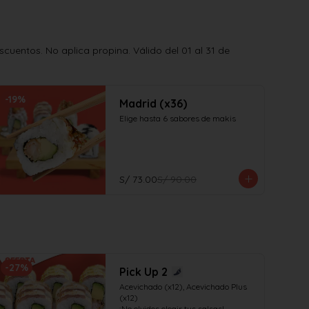
uentos. No aplica propina. Válido del 01 al 31 de
-
19
%
Madrid (x36)
Elige hasta 6 sabores de makis
S/ 73.00
S/ 90.00
-
27
%
Pick Up 2
Acevichado (x12), Acevichado Plus 
(x12)

¡No olvides elegir tus salsas!