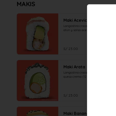
MAKIS
Maki Acevichado
Langostino crocante, palta, en el top 
atún y salsa acevichada (12 piezas)
S/ 23.00
Maki Arata
Langostino crocante, palta, pepino y 
queso crema (12 piezas)
S/ 23.00
Maki Banana