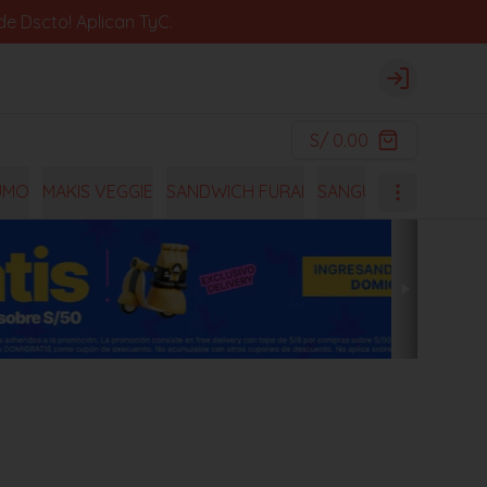
e Dscto! Aplican TyC.
Login
S/ 0.00
UMO
MAKIS VEGGIE
SANDWICH FURAI
SANGUCHES
OISHI 