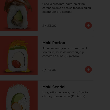
Cebolla crocante, palta, en el top 
coronado de clásico salteado y salsa 
de anguila (12 piezas)
S/ 23.00
Maki Pasion
Atún crocante, queso crema, en el 
top palta, salsa de maracuya y 
camote en hilos. (12 piezas)
S/ 23.00
Maki Sendai
Langostino crocante, palta, frijolito 
chino y queso crema (12 piezas)