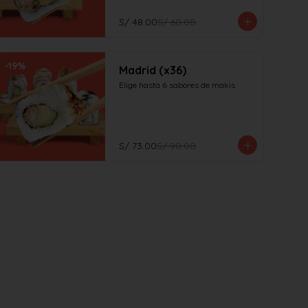
S/ 48.00
S/ 60.00
-
19
%
Madrid (x36)
Elige hasta 6 sabores de makis
S/ 73.00
S/ 90.00