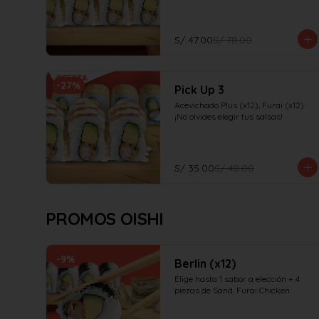
S/ 47.00
S/ 78.00
-
27
%
Pick Up 3
Acevichado Plus (x12), Furai (x12)

¡No olvides elegir tus salsas!
S/ 35.00
S/ 48.00
PROMOS OISHI
-
9
%
Berlin (x12)
Elige hasta 1 sabor a elección + 4 
piezas de Sand. Furai Chicken