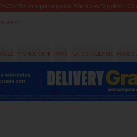
IMERACOMPRA en tu primer pedido #OishiLover 🤍 y obtén 10% d
re
Catering
GACES
PROMOS OISHI
MAKIS
PLATOS CALIENTES
MAKIS S