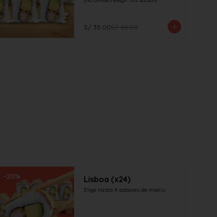
S/ 35.00
S/ 48.00
-
20
%
Lisboa (x24)
Elige hasta 4 sabores de makis