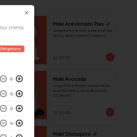
Close
Maki Acevichado Plus
ueso crema.
Langostino crocante, palta, en el top 
atún y salsa tiradito (12 piezas)
Obligatorio
S/ 23.00
Maki Avocado
0
Langostino crocante, queso crema, 
en el top palta y salsa de anguila. 
0
(12 piezas)
0
S/ 23.00
0
Maki Chalaquita