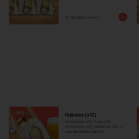
S/ 35.00
S/ 48.00
-
28
%
Habana (x12)
Acevichado (x3), Furai (x3), 
Chimichurri (x3), California (x3) + 1 
vaso de bebida natural