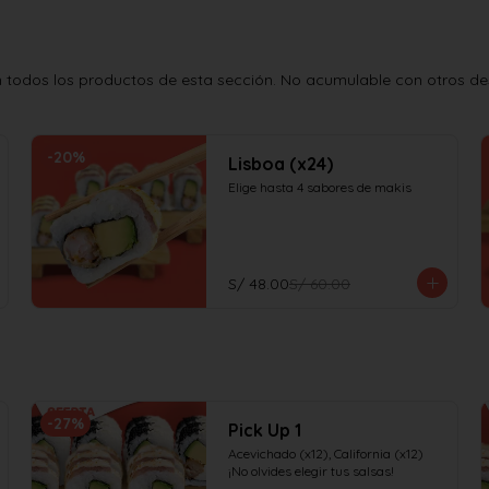
todos los productos de esta sección. No acumulable con otros desc
-
20
%
Lisboa (x24)
Elige hasta 4 sabores de makis
S/ 48.00
S/ 60.00
-
27
%
Pick Up 1
Acevichado (x12), California (x12)

¡No olvides elegir tus salsas!