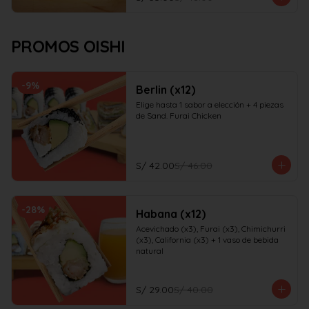
PROMOS OISHI
-
9
%
Berlin (x12)
Elige hasta 1 sabor a elección + 4 piezas 
de Sand. Furai Chicken
S/ 42.00
S/ 46.00
-
28
%
Habana (x12)
Acevichado (x3), Furai (x3), Chimichurri 
(x3), California (x3) + 1 vaso de bebida 
natural
S/ 29.00
S/ 40.00