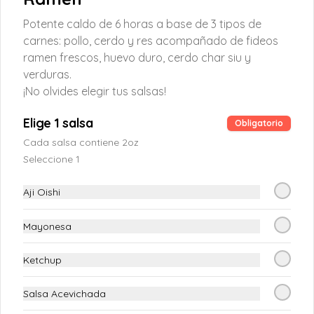
Maki Haru
Potente caldo de 6 horas a base de 3 tipos de
Atun fresco, palta, queso crema, y 
salmon fresco (12 piezas)
carnes: pollo, cerdo y res acompañado de fideos
ramen frescos, huevo duro, cerdo char siu y
verduras.
S/ 28.00
¡No olvides elegir tus salsas!
Elige 1 salsa
Obligatorio
Maki Harusame
Cada salsa contiene 2oz
Salmon fresco, queso crema, pepino en el 
Seleccione 1
top palta con fideito crocante y salsa de 
anguila (12 piezas)
Aji Oishi
S/ 28.00
Mayonesa
Ketchup
Maki Hiroshima
Langostino crocante, salmon fresco y 
palta
Salsa Acevichada