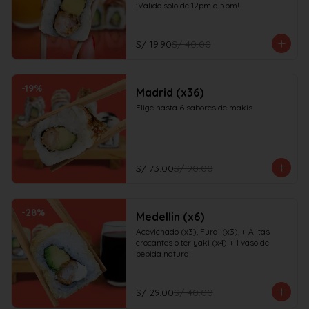
¡Válido sólo de 12pm a 5pm!
S/ 19.90
S/ 40.00
-
19
%
Madrid (x36)
Elige hasta 6 sabores de makis
S/ 73.00
S/ 90.00
-
28
%
Medellin (x6)
Acevichado (x3), Furai (x3), + Alitas 
crocantes o teriyaki (x4) + 1 vaso de 
bebida natural
S/ 29.00
S/ 40.00