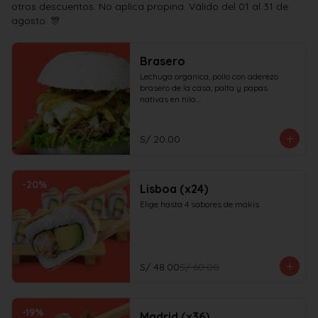
otros descuentos. No aplica propina. Válido del 01 al 31 de
agosto. 🎊
Brasero
Lechuga organica, pollo con aderezo 
brasero de la casa, palta y papas 
nativas en hilo.

¡No olvides elegir tus salsas!
S/ 20.00
-
20
%
Lisboa (x24)
Elige hasta 4 sabores de makis
S/ 48.00
S/ 60.00
-
19
%
Madrid (x36)