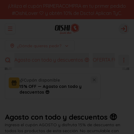
¡Utiliza el cupón PRIMERACOMPRA en tu primer pedido
#OishiLover 🤍 y obtén 10% de Dscto! Aplican TyC.
Abrir menu de navegación
Logi
¿Dónde quieres pedir?
Agosto con todo y descuentos 🤑
OFERTA FUGACES
Cupón disponible
15% OFF — Agosto con todo y
descuentos 😎
Agosto con todo y descuentos 🤑
Ingresa el cupón AGOSTO y disfruta 15% de descuento en
todos los productos de esta sección. No acumulable con