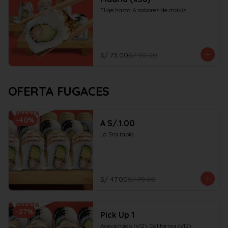
Elige hasta 6 sabores de makis
S/ 73.00
S/ 90.00
OFERTA FUGACES
-
40
%
A S/.1.00
La 3ra tabla
S/ 47.00
S/ 78.00
-
27
%
Pick Up 1
Acevichado (x12), California (x12)
