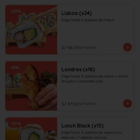
-
20
%
Lisboa (x24)
Elige hasta 4 sabores de makis
S/ 48.00
S/ 60.00
-
18
%
Londres (x18)
Elige hasta 3 sabores de makis + Alitas 
teriyaki o crocantes (x4)
S/ 47.00
S/ 57.00
-
50
%
Lunch Black (x15)
Elige hasta 3 sabores de makis a tu 
elección + 1 bebida natural
