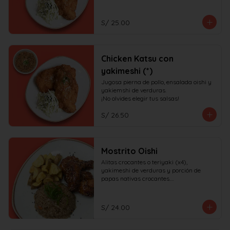
S/ 25.00
Chicken Katsu con
yakimeshi (*)
Jugosa pierna de pollo, ensalada oishi y 
yakiemshi de verduras.

¡No olvides elegir tus salsas!
S/ 26.50
Mostrito Oishi
Alitas crocantes o teriyaki (x4), 
yakimeshi de verduras y porción de 
papas nativas crocantes.

¡No olvides elegir tus salsas!
S/ 24.00