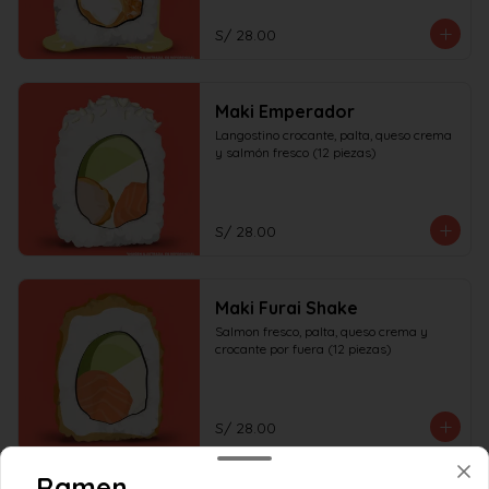
S/ 28.00
Maki Emperador
Langostino crocante, palta, queso crema 
y salmón fresco (12 piezas)
S/ 28.00
Maki Furai Shake
Salmon fresco, palta, queso crema y 
crocante por fuera (12 piezas)
S/ 28.00
Ramen