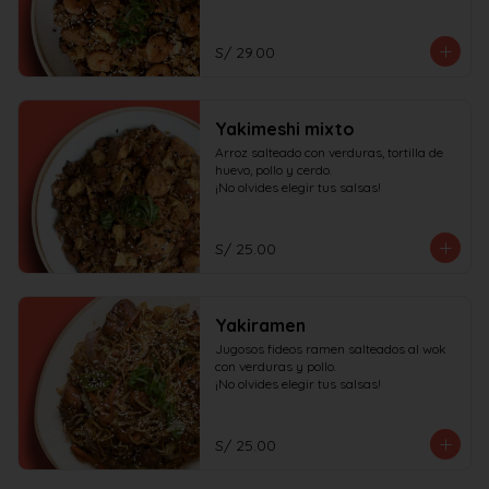
S/ 29.00
Yakimeshi mixto
Arroz salteado con verduras, tortilla de 
huevo, pollo y cerdo.

¡No olvides elegir tus salsas!
S/ 25.00
Yakiramen
Jugosos fideos ramen salteados al wok 
con verduras y pollo.

¡No olvides elegir tus salsas!
S/ 25.00