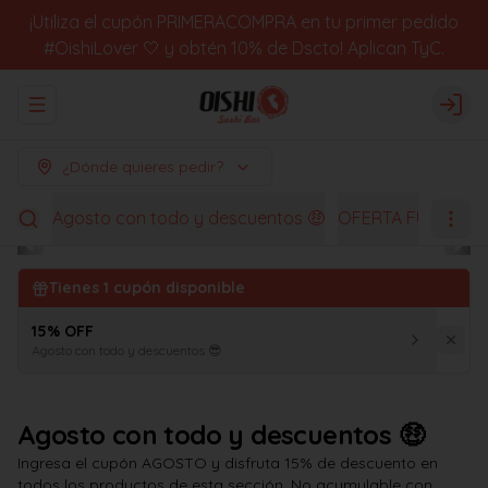
¡Utiliza el cupón PRIMERACOMPRA en tu primer pedido
#OishiLover 🤍 y obtén 10% de Dscto! Aplican TyC.
Abrir menu de navegación
Logi
¿Dónde quieres pedir?
Agosto con todo y descuentos 🤑
OFERTA FUGACES
Tienes
1
cupón disponible
15% OFF
Agosto con todo y descuentos 😎
Agosto con todo y descuentos 🤑
Ingresa el cupón AGOSTO y disfruta 15% de descuento en
todos los productos de esta sección. No acumulable con