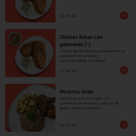
S/ 25.00
Chicken Katsu con
yakimeshi (*)
Jugosa pierna de pollo, ensalada oishi y 
yakiemshi de verduras.

¡No olvides elegir tus salsas!
S/ 26.50
Mostrito Oishi
Alitas crocantes o teriyaki (x4), 
yakimeshi de verduras y porción de 
papas nativas crocantes.

¡No olvides elegir tus salsas!
S/ 24.00