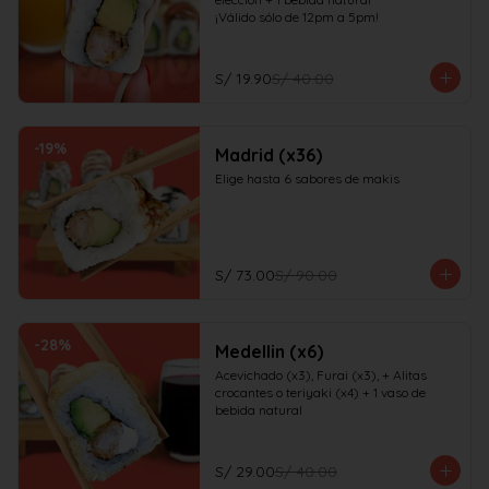
¡Válido sólo de 12pm a 5pm!
S/ 19.90
S/ 40.00
-
19
%
Madrid (x36)
Elige hasta 6 sabores de makis
S/ 73.00
S/ 90.00
-
28
%
Medellin (x6)
Acevichado (x3), Furai (x3), + Alitas 
crocantes o teriyaki (x4) + 1 vaso de 
bebida natural
S/ 29.00
S/ 40.00