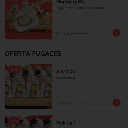
-
19
%
Madrid (x36)
Elige hasta 6 sabores de makis
S/ 73.00
S/ 90.00
OFERTA FUGACES
-
40
%
A S/.1.00
La 3ra tabla
S/ 47.00
S/ 78.00
-
27
%
Pick Up 1