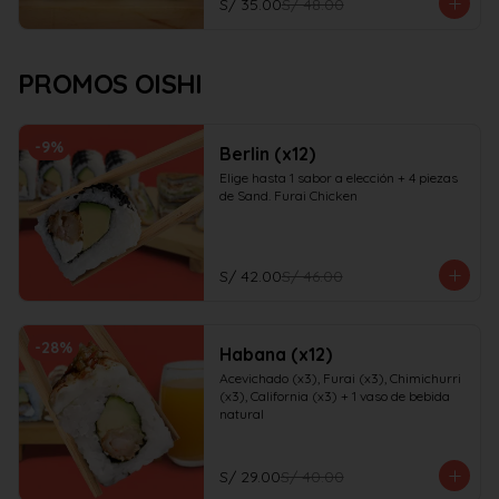
S/ 35.00
S/ 48.00
PROMOS OISHI
-
9
%
Berlin (x12)
Elige hasta 1 sabor a elección + 4 piezas 
de Sand. Furai Chicken
S/ 42.00
S/ 46.00
-
28
%
Habana (x12)
Acevichado (x3), Furai (x3), Chimichurri 
(x3), California (x3) + 1 vaso de bebida 
natural
S/ 29.00
S/ 40.00