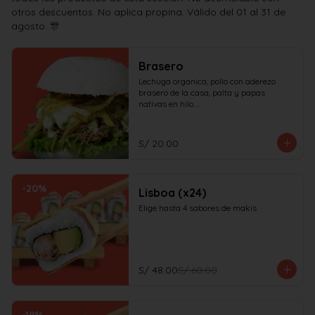
otros descuentos. No aplica propina. Válido del 01 al 31 de
agosto. 🎊
Brasero
Lechuga organica, pollo con aderezo 
brasero de la casa, palta y papas 
nativas en hilo.

¡No olvides elegir tus salsas!
S/ 20.00
-
20
%
Lisboa (x24)
Elige hasta 4 sabores de makis
S/ 48.00
S/ 60.00