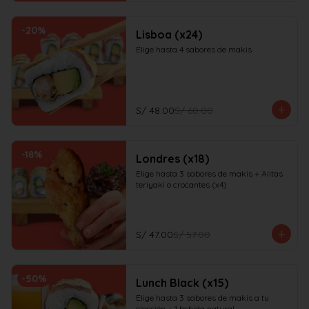
-
20
%
Lisboa (x24)
Elige hasta 4 sabores de makis
S/ 48.00
S/ 60.00
-
18
%
Londres (x18)
Elige hasta 3 sabores de makis + Alitas 
teriyaki o crocantes (x4)
S/ 47.00
S/ 57.00
-
50
%
Lunch Black (x15)
Elige hasta 3 sabores de makis a tu 
elección + 1 bebida natural
