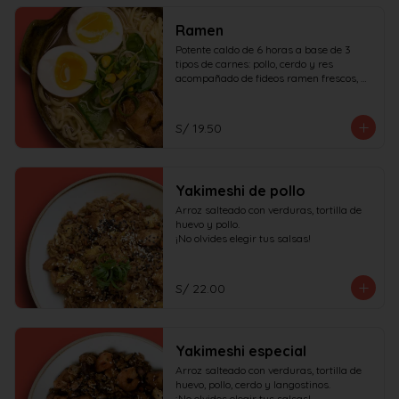
Ramen
Potente caldo de 6 horas a base de 3 
tipos de carnes: pollo, cerdo y res 
acompañado de fideos ramen frescos, 
huevo duro, cerdo char siu y verduras.

¡No olvides elegir tus salsas!
S/ 19.50
Yakimeshi de pollo
Arroz salteado con verduras, tortilla de 
huevo y pollo.

¡No olvides elegir tus salsas!
S/ 22.00
Yakimeshi especial
Arroz salteado con verduras, tortilla de 
huevo, pollo, cerdo y langostinos.

¡No olvides elegir tus salsas!