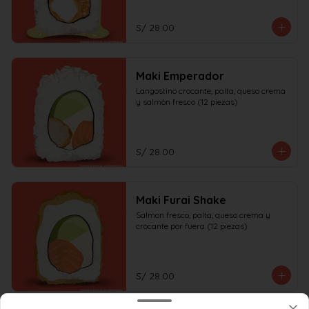
S/ 28.00
Maki Emperador
Langostino crocante, palta, queso crema 
y salmón fresco (12 piezas)
S/ 28.00
Maki Furai Shake
Salmon fresco, palta, queso crema y 
crocante por fuera (12 piezas)
S/ 28.00