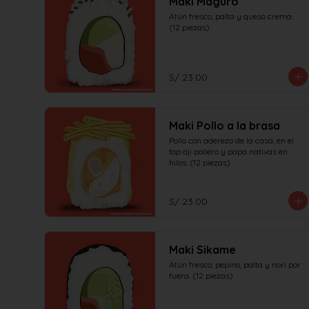
Maki Maguro
Atún fresco, palta y queso crema. 
(12 piezas)
S/ 23.00
Maki Pollo a la brasa
Pollo con aderezo de la casa, en el 
top aji pollero y papa nativas en 
hilos. (12 piezas)
S/ 23.00
Maki Sikame
Atún fresco, pepino, palta y nori por 
fuera. (12 piezas)