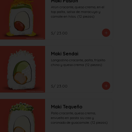
Maki Pasion
Atún crocante, queso crema, en el 
top palta, salsa de maracuya y 
camote en hilos. (12 piezas)
S/ 23.00
Maki Sendai
Langostino crocante, palta, frijolito 
chino y queso crema (12 piezas)
S/ 23.00
Maki Tequeño
Pollo crocante, queso crema, 
envuelto en pasta siu cao y 
coronado de guacamole. (12 piezas)