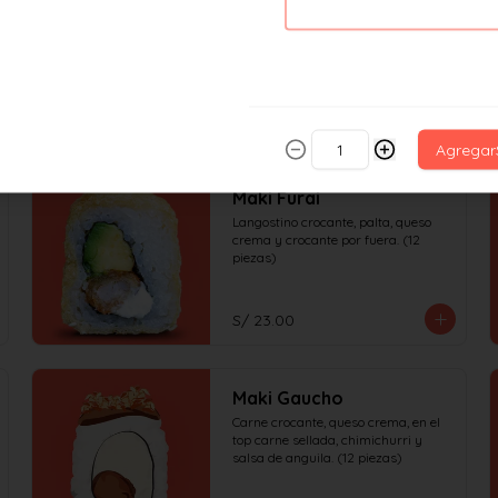
Langostino crocante, palta, en el top 
queso crema gratinado, coronado de 
chimichurri y salsa de anguila. (12 
piezas)
S/ 23.00
Agregar
Maki Furai
Langostino crocante, palta, queso 
crema y crocante por fuera. (12 
piezas)
S/ 23.00
Maki Gaucho
Carne crocante, queso crema, en el 
top carne sellada, chimichurri y 
salsa de anguila. (12 piezas)