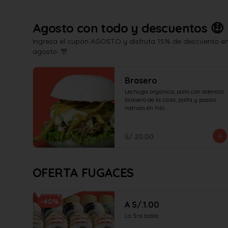
Agosto con todo y descuentos 🤑
Ingresa el cupón AGOSTO y disfruta 15% de descuento en 
agosto. 🎊
Brasero
Lechuga organica, pollo con aderezo 
brasero de la casa, palta y papas 
nativas en hilo.

¡No olvides elegir tus salsas!
S/ 20.00
OFERTA FUGACES
-
40
%
A S/.1.00
La 3ra tabla