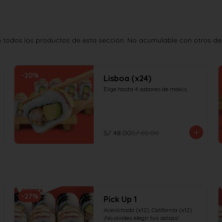
todos los productos de esta sección. No acumulable con otros desc
-
20
%
Lisboa (x24)
Elige hasta 4 sabores de makis
S/ 48.00
S/ 60.00
-
27
%
Pick Up 1
Acevichado (x12), California (x12)

¡No olvides elegir tus salsas!