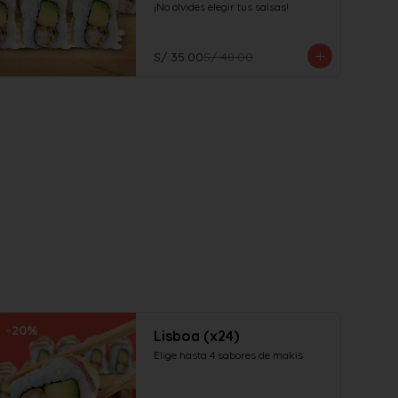
¡No olvides elegir tus salsas!
S/ 35.00
S/ 48.00
-
20
%
Lisboa (x24)
Elige hasta 4 sabores de makis