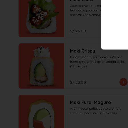
Cebolla crocante, palta, coronado de 
lechuga y pop corn de pollo en salsa 
oriental. (12 piezas)
S/ 23.00
Maki Crispy
Pollo crocante, palta, crocante por 
fuera y coronado de ensalada oishi. 
(12 piezas)
S/ 23.00
Maki Furai Maguro
Atún fresco, palta, queso crema y 
crocante por fuera. (12 piezas)