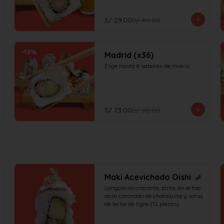
S/ 29.00
S/ 40.00
-
19
%
Madrid (x36)
Elige hasta 6 sabores de makis
S/ 73.00
S/ 90.00
Maki Acevichado Oishi
Langostino crocante, palta, en el top 
atún coronado de chalaquita y salsa 
de leche de tigre (12 piezas)