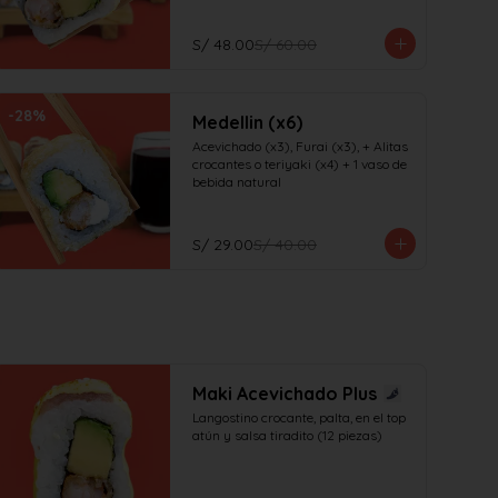
S/ 48.00
S/ 60.00
-
28
%
Medellin (x6)
Acevichado (x3), Furai (x3), + Alitas 
crocantes o teriyaki (x4) + 1 vaso de 
bebida natural
S/ 29.00
S/ 40.00
Maki Acevichado Plus
Langostino crocante, palta, en el top 
atún y salsa tiradito (12 piezas)