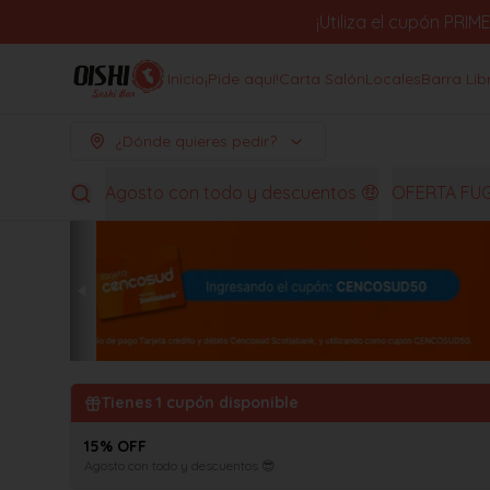
¡Utiliza el cupón PR
Inicio
¡Pide aquí!
Carta Salón
Locales
Barra Lib
¿Dónde quieres pedir?
Agosto con todo y descuentos 🤑
OFERTA FU
Tienes
1
cupón disponible
15% OFF
Agosto con todo y descuentos 😎