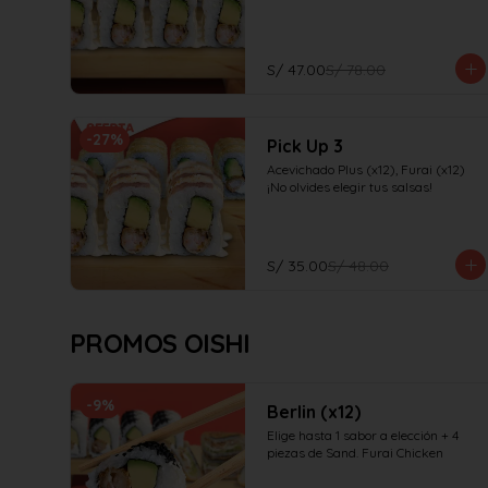
S/ 47.00
S/ 78.00
-
27
%
Pick Up 3
Acevichado Plus (x12), Furai (x12)

¡No olvides elegir tus salsas!
S/ 35.00
S/ 48.00
PROMOS OISHI
-
9
%
Berlin (x12)
Elige hasta 1 sabor a elección + 4 
piezas de Sand. Furai Chicken