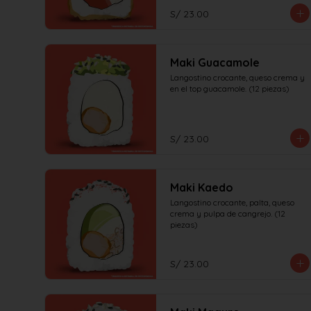
S/ 23.00
Maki Guacamole
Langostino crocante, queso crema y 
en el top guacamole. (12 piezas)
S/ 23.00
Maki Kaedo
Langostino crocante, palta, queso 
crema y pulpa de cangrejo. (12 
piezas)
S/ 23.00