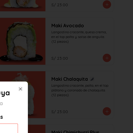
S/ 23.00
Maki Avocado
Langostino crocante, queso crema, 
en el top palta y salsa de anguila. 
(12 piezas)
S/ 23.00
Maki Chalaquita
Langostino crocante, palta, en el top 
plátano y coronado de chalaquita. 
uya
Close
(12 piezas)
ya
S/ 23.00
es
Maki Chimichurri Plus