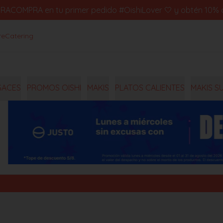
IMERACOMPRA en tu primer pedido #OishiLover 🤍 y obtén 10% d
re
Catering
GACES
PROMOS OISHI
MAKIS
PLATOS CALIENTES
MAKIS S