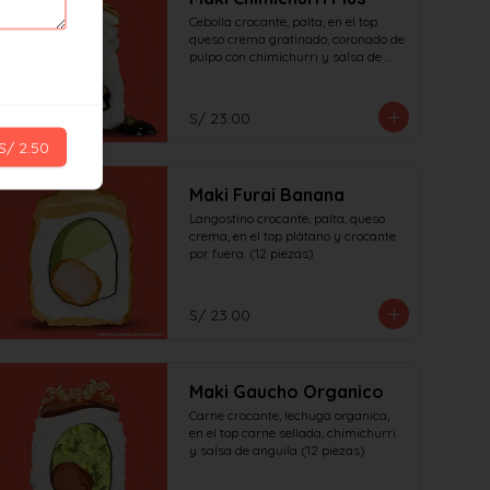
Cebolla crocante, palta, en el top 
queso crema gratinado, coronado de 
pulpo con chimichurri y salsa de 
anguila (12 piezas)
S/ 23.00
S/ 2.50
Maki Furai Banana
Langostino crocante, palta, queso 
crema, en el top plátano y crocante 
por fuera. (12 piezas)
S/ 23.00
Maki Gaucho Organico
Carne crocante, lechuga organica, 
en el top carne sellada, chimichurri 
y salsa de anguila (12 piezas)