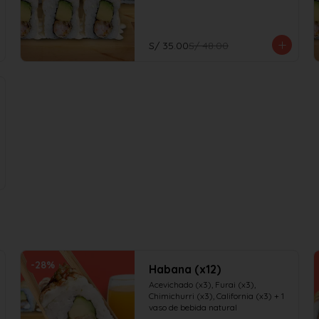
S/ 35.00
S/ 48.00
-
28
%
Habana (x12)
Acevichado (x3), Furai (x3), 
Chimichurri (x3), California (x3) + 1 
vaso de bebida natural