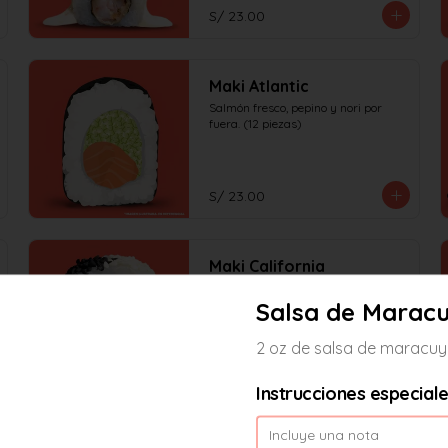
S/ 23.00
Maki Atlantic
Salmón fresco, pepino y nori por 
fuera. (12 piezas)
S/ 23.00
Maki California
Langostino crocante, palta y queso 
crema. (12 piezas)
Salsa de Marac
2 oz de salsa de maracu
S/ 23.00
Instrucciones especial
Maki Chimichurri