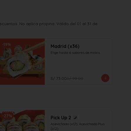
uentos. No aplica propina. Válido del 01 al 31 de
-
19
%
Madrid (x36)
Elige hasta 6 sabores de makis
S/ 73.00
S/ 90.00
-
27
%
Pick Up 2
Acevichado (x12), Acevichado Plus 
(x12)
