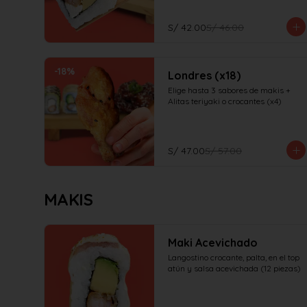
S/ 42.00
S/ 46.00
-
18
%
Londres (x18)
Elige hasta 3 sabores de makis + 
Alitas teriyaki o crocantes (x4)
S/ 47.00
S/ 57.00
MAKIS
Maki Acevichado
Langostino crocante, palta, en el top 
atún y salsa acevichada (12 piezas)