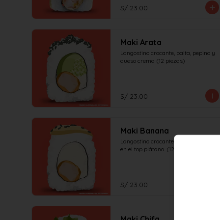
S/ 23.00
Maki Arata
Langostino crocante, palta, pepino y 
queso crema (12 piezas)
S/ 23.00
Maki Banana
Langostino crocante, queso crema, 
en el top plátano. (12 piezas)
S/ 23.00
Maki Chifa