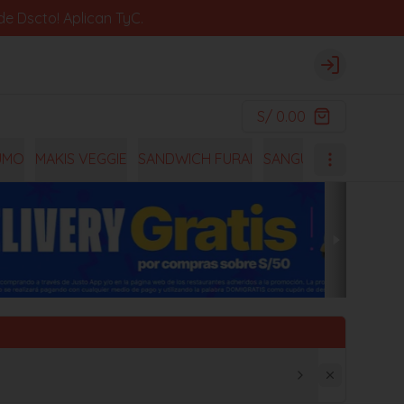
e Dscto! Aplican TyC.
Login
S/ 0.00
UMO
MAKIS VEGGIE
SANDWICH FURAI
SANGUCHES
OISHI 