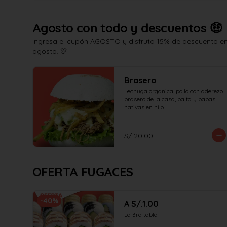
Agosto con todo y descuentos 🤑
Ingresa el cupón AGOSTO y disfruta 15% de descuento en 
agosto. 🎊
Brasero
Lechuga organica, pollo con aderezo 
brasero de la casa, palta y papas 
nativas en hilo.

¡No olvides elegir tus salsas!
S/ 20.00
OFERTA FUGACES
-
40
%
A S/.1.00
La 3ra tabla