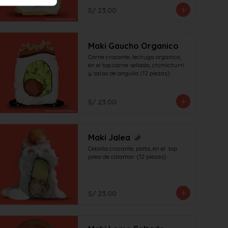
S/ 23.00
Maki Gaucho Organico
Carne crocante, lechuga organica, 
en el top carne sellada, chimichurri 
y salsa de anguila (12 piezas)
S/ 23.00
Maki Jalea
Cebolla crocante, palta, en el  top 
jalea de calamar. (12 piezas)
S/ 23.00