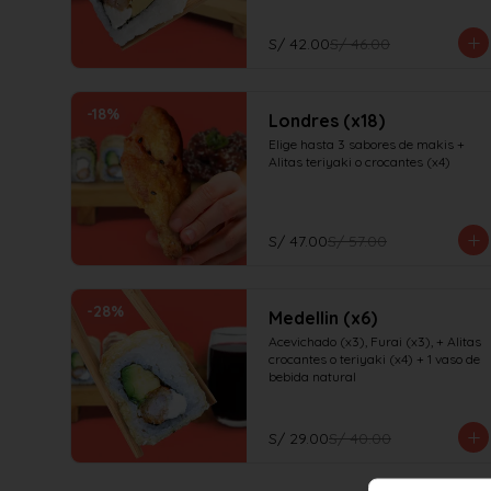
S/ 42.00
S/ 46.00
-
18
%
Londres (x18)
Elige hasta 3 sabores de makis + 
Alitas teriyaki o crocantes (x4)
S/ 47.00
S/ 57.00
-
28
%
Medellin (x6)
Acevichado (x3), Furai (x3), + Alitas 
crocantes o teriyaki (x4) + 1 vaso de 
bebida natural
S/ 29.00
S/ 40.00