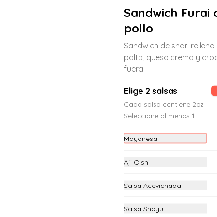
Sandwich Furai 
pollo
Maki Acevichado Oishi
Sandwich de shari relleno 
Langostino crocante, palta, en el top 
palta, queso crema y cro
atún coronado de chalaquita y salsa 
fuera
de leche de tigre (12 piezas)
Elige 2 salsas
S/ 23.00
Cada salsa contiene 2oz
Seleccione al menos 1
Maki Atlantic
Mayonesa
Salmón fresco, pepino y nori por 
fuera. (12 piezas)
Aji Oishi
S/ 23.00
Salsa Acevichada
Salsa Shoyu
Maki California