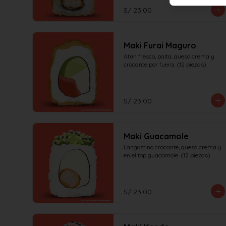
S/ 23.00
Maki Furai Maguro
Atún fresco, palta, queso crema y 
crocante por fuera. (12 piezas)
S/ 23.00
Maki Guacamole
Langostino crocante, queso crema y 
en el top guacamole. (12 piezas)
S/ 23.00