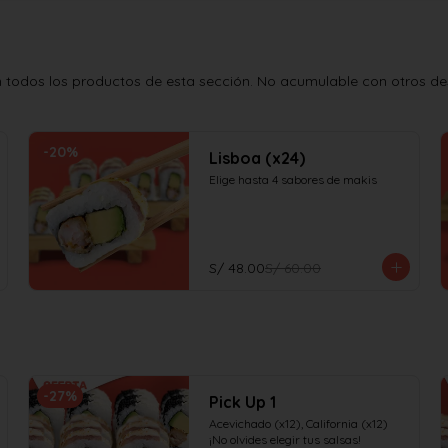
todos los productos de esta sección. No acumulable con otros desc
-
20
%
Lisboa (x24)
Elige hasta 4 sabores de makis
S/ 48.00
S/ 60.00
-
27
%
Pick Up 1
Acevichado (x12), California (x12)

¡No olvides elegir tus salsas!