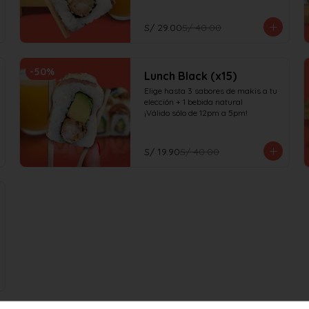
S/ 29.00
S/ 40.00
-
50
%
Lunch Black (x15)
Elige hasta 3 sabores de makis a tu 
elección + 1 bebida natural

¡Válido sólo de 12pm a 5pm!
S/ 19.90
S/ 40.00