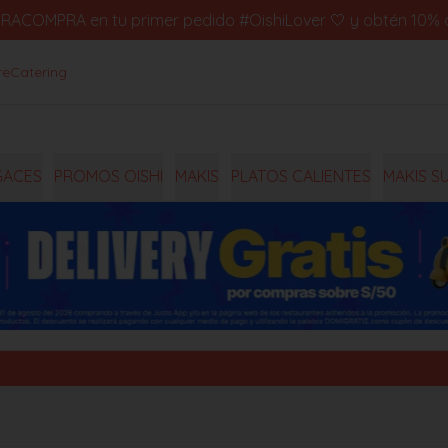
IMERACOMPRA en tu primer pedido #OishiLover 🤍 y obtén 10% d
re
Catering
GACES
PROMOS OISHI
MAKIS
PLATOS CALIENTES
MAKIS S