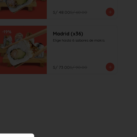
S/ 48.00
S/ 60.00
-
19
%
Madrid (x36)
Elige hasta 6 sabores de makis
S/ 73.00
S/ 90.00