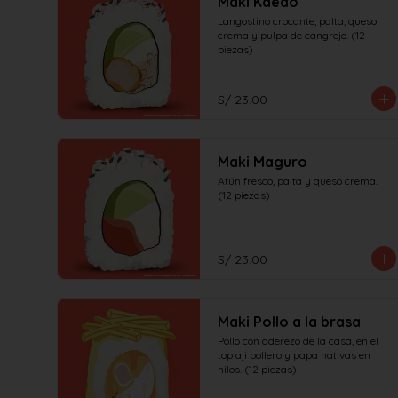
Maki Kaedo
Langostino crocante, palta, queso 
crema y pulpa de cangrejo. (12 
piezas)
S/ 23.00
Maki Maguro
Atún fresco, palta y queso crema. 
(12 piezas)
S/ 23.00
Maki Pollo a la brasa
Pollo con aderezo de la casa, en el 
top aji pollero y papa nativas en 
hilos. (12 piezas)