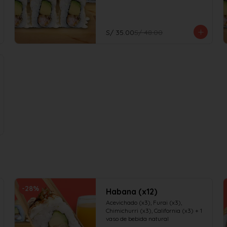
S/ 35.00
S/ 48.00
-
28
%
Habana (x12)
Acevichado (x3), Furai (x3), 
Chimichurri (x3), California (x3) + 1 
vaso de bebida natural