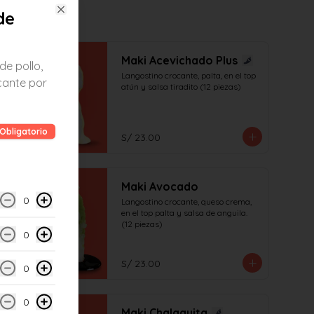
de
Close
Maki Acevichado Plus
de pollo,
Langostino crocante, palta, en el top 
cante por
atún y salsa tiradito (12 piezas)
Obligatorio
S/ 23.00
Maki Avocado
0
Langostino crocante, queso crema, 
en el top palta y salsa de anguila. 
(12 piezas)
0
S/ 23.00
0
0
Maki Chalaquita