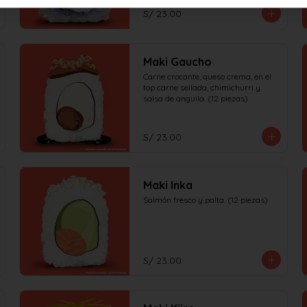
S/ 23.00
Maki Gaucho
Carne crocante, queso crema, en el 
top carne sellada, chimichurri y 
salsa de anguila. (12 piezas)
S/ 23.00
Maki Inka
Salmón fresco y palta. (12 piezas)
S/ 23.00