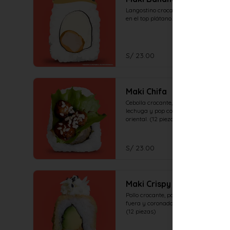
Langostino crocante, queso crema, 
en el top plátano. (12 piezas)
S/ 23.00
Maki Chifa
Cebolla crocante, palta, coronado de 
lechuga y pop corn de pollo en salsa 
oriental. (12 piezas)
S/ 23.00
Maki Crispy
Pollo crocante, palta, crocante por 
fuera y coronado de ensalada oishi. 
(12 piezas)