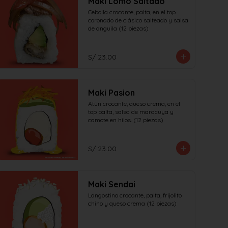
Maki Lomo Saltado
Cebolla crocante, palta, en el top 
coronado de clásico salteado y salsa 
de anguila (12 piezas)
S/ 23.00
Maki Pasion
Atún crocante, queso crema, en el 
top palta, salsa de maracuya y 
camote en hilos. (12 piezas)
S/ 23.00
Maki Sendai
Langostino crocante, palta, frijolito 
chino y queso crema (12 piezas)