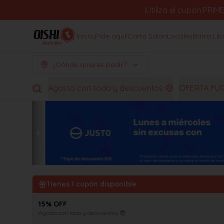
¡Utiliza el cupón PR
Inicio
¡Pide aquí!
Carta Salón
Locales
Barra Lib
¿Dónde quieres pedir?
Agosto con todo y descuentos 🤑
OFERTA FU
Tienes
1
cupón disponible
15% OFF
Agosto con todo y descuentos 😎