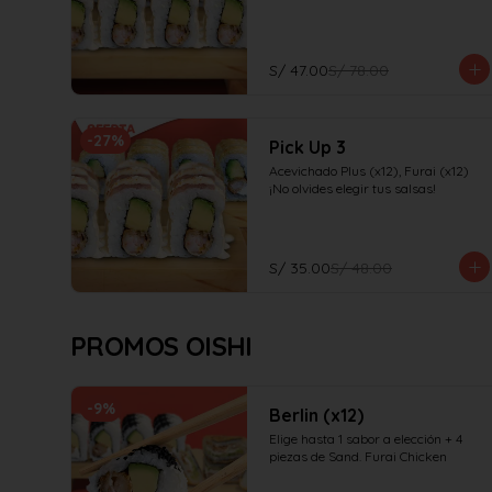
S/ 47.00
S/ 78.00
-
27
%
Pick Up 3
Acevichado Plus (x12), Furai (x12)

¡No olvides elegir tus salsas!
S/ 35.00
S/ 48.00
PROMOS OISHI
-
9
%
Berlin (x12)
Elige hasta 1 sabor a elección + 4 
piezas de Sand. Furai Chicken