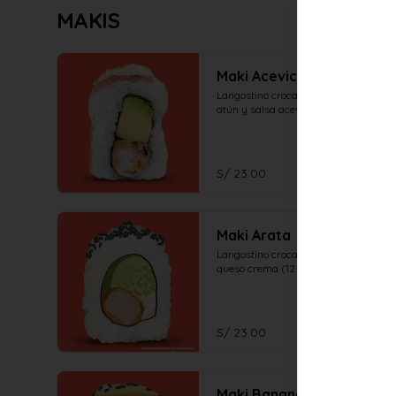
MAKIS
Maki Acevichado
Langostino crocante, palta, en el top 
atún y salsa acevichada (12 piezas)
S/ 23.00
Maki Arata
Langostino crocante, palta, pepino y 
queso crema (12 piezas)
S/ 23.00
Maki Banana