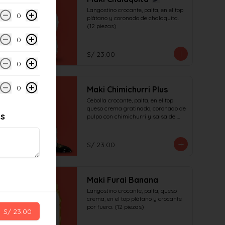
Langostino crocante, palta, en el top 
0
plátano y coronado de chalaquita. 
(12 piezas)
0
S/ 23.00
0
0
Maki Chimichurri Plus
Cebolla crocante, palta, en el top 
queso crema gratinado, coronado de 
es
pulpo con chimichurri y salsa de 
anguila (12 piezas)
S/ 23.00
Maki Furai Banana
Langostino crocante, palta, queso 
crema, en el top plátano y crocante 
por fuera. (12 piezas)
S/ 23.00