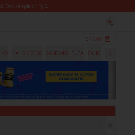
e Dscto! Aplican TyC.
Login
S/ 0.00
UMO
MAKIS VEGGIE
SANDWICH FURAI
SANGUCHES
OISHI 