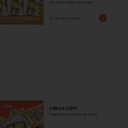
¡No olvides elegir tus salsas!
S/ 35.00
S/ 48.00
-
20
%
Lisboa (x24)
Elige hasta 4 sabores de makis