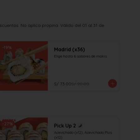
uentos. No aplica propina. Válido del 01 al 31 de
-
19
%
Madrid (x36)
Elige hasta 6 sabores de makis
S/ 73.00
S/ 90.00
-
27
%
Pick Up 2
Acevichado (x12), Acevichado Plus 
(x12)
