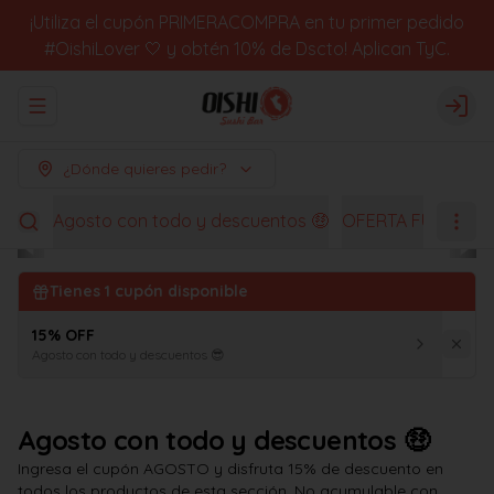
¡Utiliza el cupón PRIMERACOMPRA en tu primer pedido
#OishiLover 🤍 y obtén 10% de Dscto! Aplican TyC.
Abrir menu de navegación
Logi
¿Dónde quieres pedir?
Agosto con todo y descuentos 🤑
OFERTA FUGACES
Tienes
1
cupón disponible
15% OFF
Agosto con todo y descuentos 😎
Agosto con todo y descuentos 🤑
Ingresa el cupón AGOSTO y disfruta 15% de descuento en
todos los productos de esta sección. No acumulable con