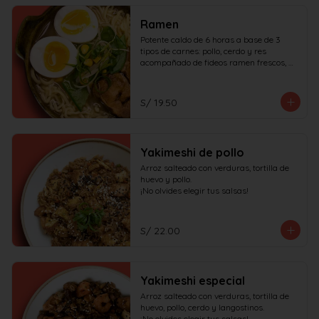
Ramen
Potente caldo de 6 horas a base de 3 
tipos de carnes: pollo, cerdo y res 
acompañado de fideos ramen frescos, 
huevo duro, cerdo char siu y verduras.

¡No olvides elegir tus salsas!
S/ 19.50
Yakimeshi de pollo
Arroz salteado con verduras, tortilla de 
huevo y pollo.

¡No olvides elegir tus salsas!
S/ 22.00
Yakimeshi especial
Arroz salteado con verduras, tortilla de 
huevo, pollo, cerdo y langostinos.

¡No olvides elegir tus salsas!