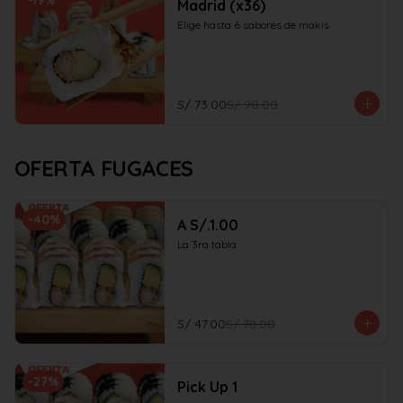
-
19
%
Madrid (x36)
Elige hasta 6 sabores de makis
S/ 73.00
S/ 90.00
OFERTA FUGACES
-
40
%
A S/.1.00
La 3ra tabla
S/ 47.00
S/ 78.00
-
27
%
Pick Up 1