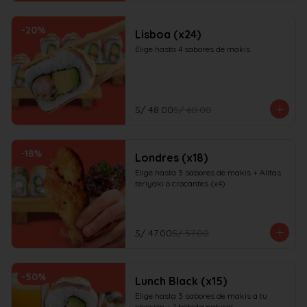
-
20
%
Lisboa (x24)
Elige hasta 4 sabores de makis
S/ 48.00
S/ 60.00
-
18
%
Londres (x18)
Elige hasta 3 sabores de makis + Alitas 
teriyaki o crocantes (x4)
S/ 47.00
S/ 57.00
-
50
%
Lunch Black (x15)
Elige hasta 3 sabores de makis a tu 
elección + 1 bebida natural
