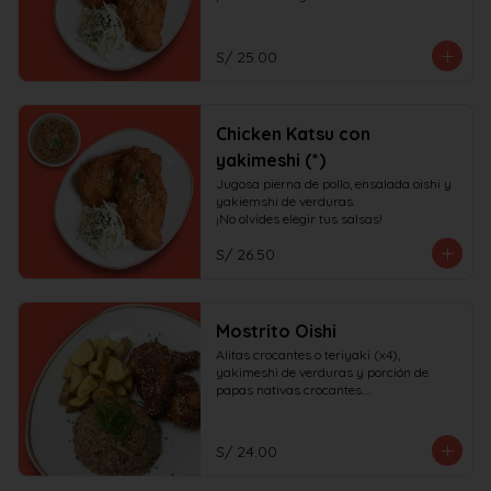
S/ 25.00
Chicken Katsu con
yakimeshi (*)
Jugosa pierna de pollo, ensalada oishi y 
yakiemshi de verduras.

¡No olvides elegir tus salsas!
S/ 26.50
Mostrito Oishi
Alitas crocantes o teriyaki (x4), 
yakimeshi de verduras y porción de 
papas nativas crocantes.

¡No olvides elegir tus salsas!
S/ 24.00