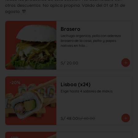
otros descuentos. No aplica propina. Válido del 01 al 31 de
agosto. 🎊
Brasero
Lechuga organica, pollo con aderezo 
brasero de la casa, palta y papas 
nativas en hilo.

¡No olvides elegir tus salsas!
S/ 20.00
-
20
%
Lisboa (x24)
Elige hasta 4 sabores de makis
S/ 48.00
S/ 60.00