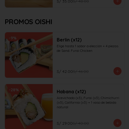
S/ 35.00
S/ 48.00
PROMOS OISHI
-
9
%
Berlin (x12)
Elige hasta 1 sabor a elección + 4 piezas 
de Sand. Furai Chicken
S/ 42.00
S/ 46.00
-
28
%
Habana (x12)
Acevichado (x3), Furai (x3), Chimichurri 
(x3), California (x3) + 1 vaso de bebida 
natural
S/ 29.00
S/ 40.00