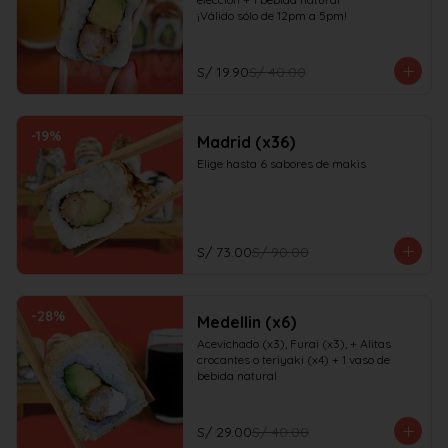
¡Válido sólo de 12pm a 5pm!
S/ 19.90
S/ 40.00
-
19
%
Madrid (x36)
Elige hasta 6 sabores de makis
S/ 73.00
S/ 90.00
-
28
%
Medellin (x6)
Acevichado (x3), Furai (x3), + Alitas 
crocantes o teriyaki (x4) + 1 vaso de 
bebida natural
S/ 29.00
S/ 40.00