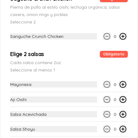
Maki Haru
Pierna de pollo al estilo oishi, lechuga organica, salsa
Atun fresco, palta, queso crema, y 
casera, onion rings y pickles.
salmon fresco (12 piezas)
Seleccione 2
Sanguche Crunch Chicken
0
S/ 28.00
Elige 2 salsas
Obligatorio
Maki Harusame
Cada salsa contiene 2oz
Salmon fresco, queso crema, pepino en el 
Seleccione al menos 1
top palta con fideito crocante y salsa de 
anguila (12 piezas)
Mayonesa
0
S/ 28.00
Aji Oishi
0
Salsa Acevichada
0
Maki Hiroshima
Langostino crocante, salmon fresco y 
Salsa Shoyu
0
palta