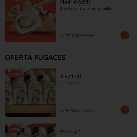
-
19
%
Madrid (x36)
Elige hasta 6 sabores de makis
S/ 73.00
S/ 90.00
OFERTA FUGACES
-
40
%
A S/.1.00
La 3ra tabla
S/ 47.00
S/ 78.00
-
27
%
Pick Up 1