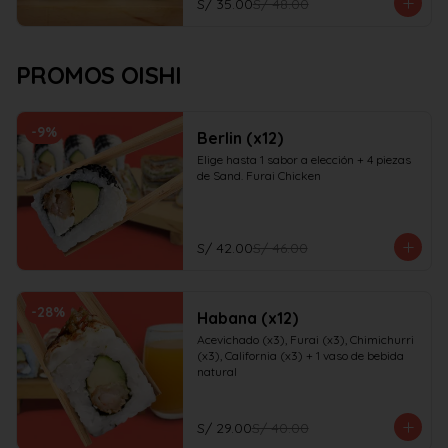
S/ 35.00
S/ 48.00
PROMOS OISHI
-
9
%
Berlin (x12)
Elige hasta 1 sabor a elección + 4 piezas 
de Sand. Furai Chicken
S/ 42.00
S/ 46.00
-
28
%
Habana (x12)
Acevichado (x3), Furai (x3), Chimichurri 
(x3), California (x3) + 1 vaso de bebida 
natural
S/ 29.00
S/ 40.00