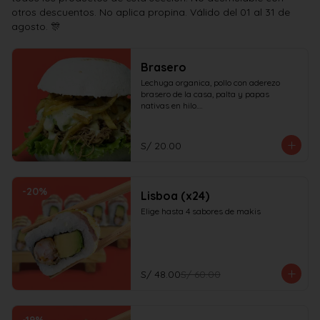
otros descuentos. No aplica propina. Válido del 01 al 31 de
agosto. 🎊
Brasero
Lechuga organica, pollo con aderezo 
brasero de la casa, palta y papas 
nativas en hilo.

¡No olvides elegir tus salsas!
S/ 20.00
-
20
%
Lisboa (x24)
Elige hasta 4 sabores de makis
S/ 48.00
S/ 60.00