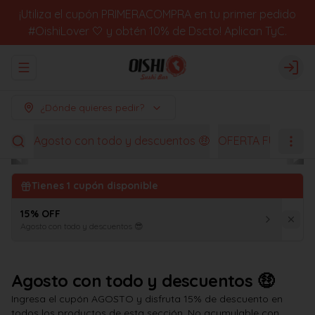
¡Utiliza el cupón PRIMERACOMPRA en tu primer pedido
#OishiLover 🤍 y obtén 10% de Dscto! Aplican TyC.
Abrir menu de navegación
Logi
¿Dónde quieres pedir?
Agosto con todo y descuentos 🤑
OFERTA FUGACES
Tienes
1
cupón disponible
15% OFF
Agosto con todo y descuentos 😎
Agosto con todo y descuentos 🤑
Ingresa el cupón AGOSTO y disfruta 15% de descuento en
todos los productos de esta sección. No acumulable con