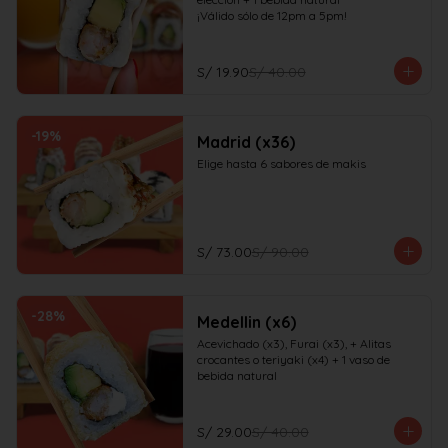
¡Válido sólo de 12pm a 5pm!
S/ 19.90
S/ 40.00
-
19
%
Madrid (x36)
Elige hasta 6 sabores de makis
S/ 73.00
S/ 90.00
-
28
%
Medellin (x6)
Acevichado (x3), Furai (x3), + Alitas 
crocantes o teriyaki (x4) + 1 vaso de 
bebida natural
S/ 29.00
S/ 40.00