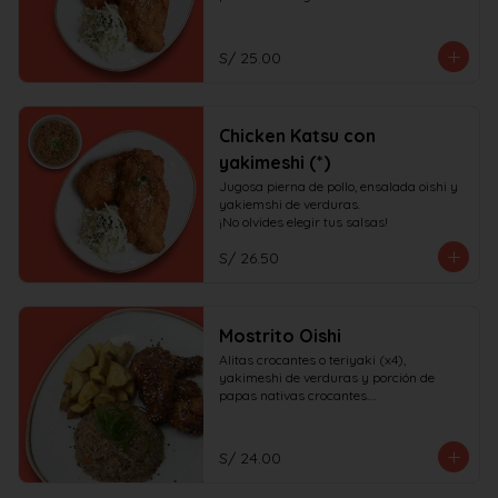
S/ 25.00
Chicken Katsu con
yakimeshi (*)
Jugosa pierna de pollo, ensalada oishi y 
yakiemshi de verduras.

¡No olvides elegir tus salsas!
S/ 26.50
Mostrito Oishi
Alitas crocantes o teriyaki (x4), 
yakimeshi de verduras y porción de 
papas nativas crocantes.

¡No olvides elegir tus salsas!
S/ 24.00