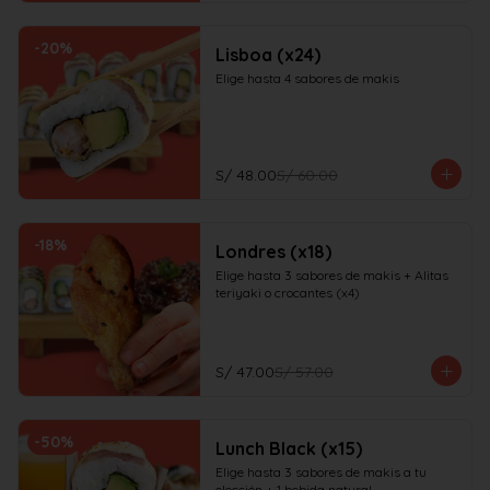
-
20
%
Lisboa (x24)
Elige hasta 4 sabores de makis
S/ 48.00
S/ 60.00
-
18
%
Londres (x18)
Elige hasta 3 sabores de makis + Alitas 
teriyaki o crocantes (x4)
S/ 47.00
S/ 57.00
-
50
%
Lunch Black (x15)
Elige hasta 3 sabores de makis a tu 
elección + 1 bebida natural
