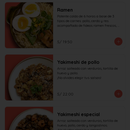
Ramen
Potente caldo de 6 horas a base de 3 
tipos de carnes: pollo, cerdo y res 
acompañado de fideos ramen frescos, 
huevo duro, cerdo char siu y verduras.

¡No olvides elegir tus salsas!
S/ 19.50
Yakimeshi de pollo
Arroz salteado con verduras, tortilla de 
huevo y pollo.

¡No olvides elegir tus salsas!
S/ 22.00
Yakimeshi especial
Arroz salteado con verduras, tortilla de 
huevo, pollo, cerdo y langostinos.

¡No olvides elegir tus salsas!