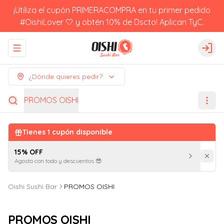
¡Utiliza el cupón PRIMERACOMPRA en tu primer pedido
#OishiLover 🤍 y obtén 10% de Dscto! Aplican TyC.
Abrir menu de navegación
Logi
¿Dónde quieres pedir?
PROMOS OISHI
Tienes
1
cupón disponible
15% OFF
Agosto con todo y descuentos 😎
Oishi Sushi Bar
PROMOS OISHI
PROMOS OISHI