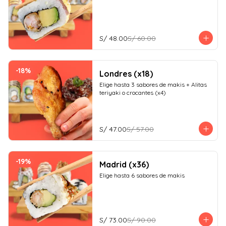
S/ 48.00
S/ 60.00
-
18
%
Londres (x18)
Elige hasta 3 sabores de makis + Alitas 
teriyaki o crocantes (x4)
S/ 47.00
S/ 57.00
-
19
%
Madrid (x36)
Elige hasta 6 sabores de makis
S/ 73.00
S/ 90.00