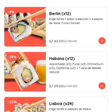
-
9
%
Berlin (x12)
Elige hasta 1 sabor a elección + 4 piezas 
de Sand. Furai Chicken
S/ 42.00
S/ 46.00
-
28
%
Habana (x12)
Acevichado (x3), Furai (x3), Chimichurri 
(x3), California (x3) + 1 vaso de bebida 
natural
S/ 29.00
S/ 40.00
-
20
%
Lisboa (x24)
Elige hasta 4 sabores de makis