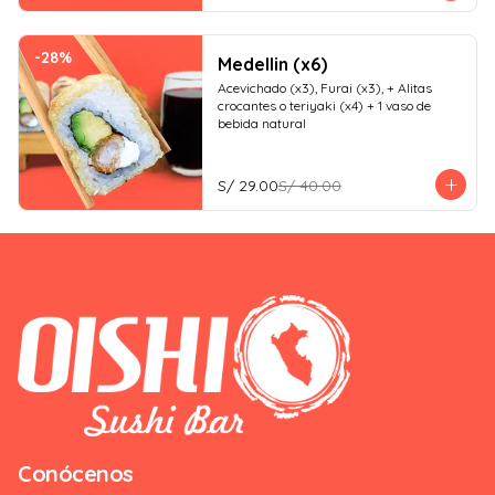
-
28
%
Medellin (x6)
Acevichado (x3), Furai (x3), + Alitas 
crocantes o teriyaki (x4) + 1 vaso de 
bebida natural
S/ 29.00
S/ 40.00
Conócenos