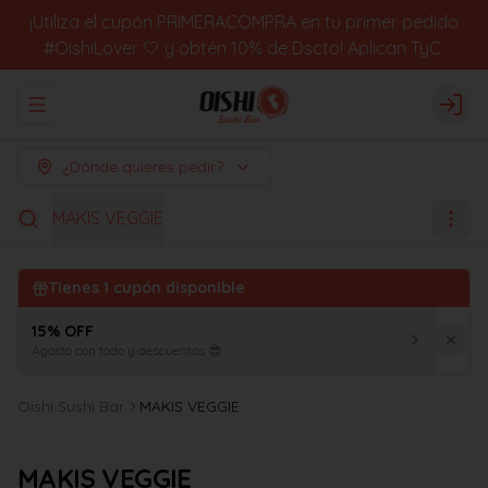
¡Utiliza el cupón PRIMERACOMPRA en tu primer pedido
#OishiLover 🤍 y obtén 10% de Dscto! Aplican TyC.
Abrir menu de navegación
Logi
¿Dónde quieres pedir?
MAKIS VEGGIE
Tienes
1
cupón disponible
15% OFF
Agosto con todo y descuentos 😎
Oishi Sushi Bar
MAKIS VEGGIE
MAKIS VEGGIE