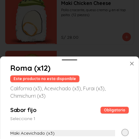
Maki Chicken Cheese
Pollo crocante, queso crema y en el top 
palta. (12 piezas)
S/ 28.00
Maki Chicken Furai
Roma (x12)
Pollo crocante, queso crema, palta y 
crocante por fuera. (12 piezas)
Este producto no esta disponible
California (x3), Acevichado (x3), Furai (x3),
S/ 28.00
Chimichurri (x3)
Sabor fijo
Obligatorio
Maki Chicken Hot
Seleccione 1
Pollo crocante, zanahoria, en el top palta 
con salsa tiradito. (12 piezas)
Maki Acevichado (x3)