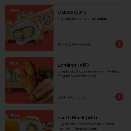
-
20
%
Lisboa (x24)
Elige hasta 4 sabores de makis
S/ 48.00
S/ 60.00
-
18
%
Londres (x18)
Elige hasta 3 sabores de makis + Alitas 
teriyaki o crocantes (x4)
S/ 47.00
S/ 57.00
-
50
%
Lunch Black (x15)
Elige hasta 3 sabores de makis a tu 
elección + 1 bebida natural
