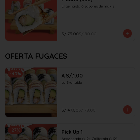
Elige hasta 6 sabores de makis
S/ 73.00
S/ 90.00
OFERTA FUGACES
-
40
%
A S/.1.00
La 3ra tabla
S/ 47.00
S/ 78.00
-
27
%
Pick Up 1
Acevichado (x12), California (x12)
