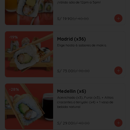
¡Válido sólo de 12pm a 5pm!
S/ 19.90
S/ 40.00
-
19
%
Madrid (x36)
Elige hasta 6 sabores de makis
S/ 73.00
S/ 90.00
-
28
%
Medellin (x6)
Acevichado (x3), Furai (x3), + Alitas 
crocantes o teriyaki (x4) + 1 vaso de 
bebida natural
S/ 29.00
S/ 40.00