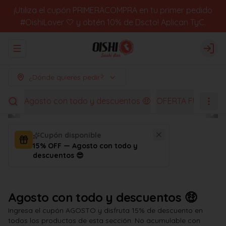
¡Utiliza el cupón PRIMERACOMPRA en tu primer pedido
#OishiLover 🤍 y obtén 10% de Dscto! Aplican TyC.
Abrir menu de navegación
Logi
¿Dónde quieres pedir?
Agosto con todo y descuentos 🤑
OFERTA FUGACES
Cupón disponible
15% OFF — Agosto con todo y
descuentos 😎
Agosto con todo y descuentos 🤑
Ingresa el cupón AGOSTO y disfruta 15% de descuento en
todos los productos de esta sección. No acumulable con