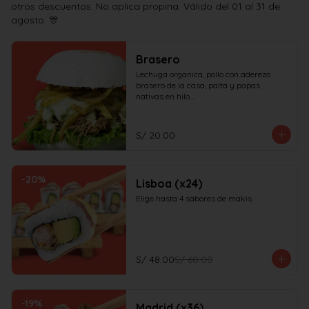
otros descuentos. No aplica propina. Válido del 01 al 31 de
agosto. 🎊
Brasero
Lechuga organica, pollo con aderezo 
brasero de la casa, palta y papas 
nativas en hilo.

¡No olvides elegir tus salsas!
S/ 20.00
-
20
%
Lisboa (x24)
Elige hasta 4 sabores de makis
S/ 48.00
S/ 60.00
-
19
%
Madrid (x36)