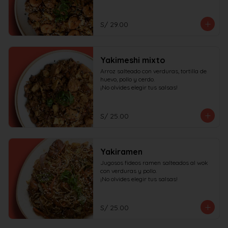
S/ 29.00
Yakimeshi mixto
Arroz salteado con verduras, tortilla de 
huevo, pollo y cerdo.

¡No olvides elegir tus salsas!
S/ 25.00
Yakiramen
Jugosos fideos ramen salteados al wok 
con verduras y pollo.

¡No olvides elegir tus salsas!
S/ 25.00