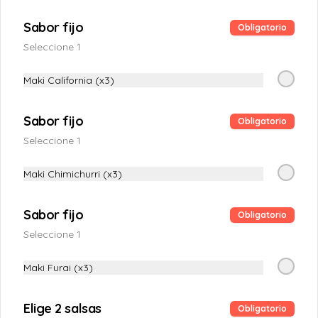
S/ 28.00
Sabor fijo
Obligatorio
Seleccione 1
Maki Emperador
Maki California (x3)
Langostino crocante, palta, queso crema 
y salmón fresco (12 piezas)
Sabor fijo
Obligatorio
Seleccione 1
S/ 28.00
Maki Chimichurri (x3)
Maki Furai Shake
Sabor fijo
Obligatorio
Salmon fresco, palta, queso crema y 
crocante por fuera (12 piezas)
Seleccione 1
Maki Furai (x3)
S/ 28.00
Elige 2 salsas
Obligatorio