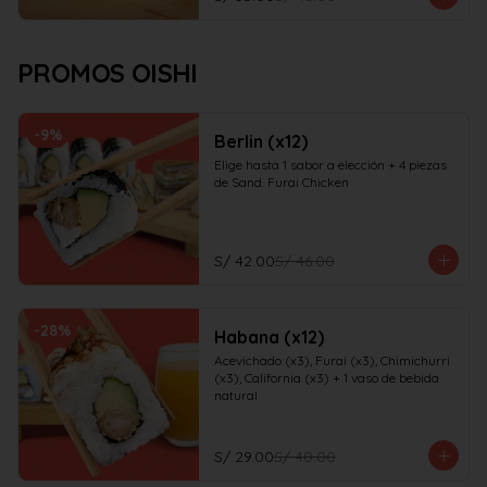
PROMOS OISHI
-
9
%
Berlin (x12)
Elige hasta 1 sabor a elección + 4 piezas 
de Sand. Furai Chicken
S/ 42.00
S/ 46.00
-
28
%
Habana (x12)
Acevichado (x3), Furai (x3), Chimichurri 
(x3), California (x3) + 1 vaso de bebida 
natural
S/ 29.00
S/ 40.00