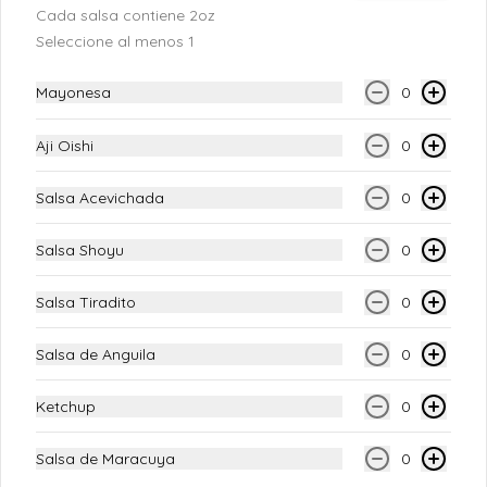
Maki Haru
Cada salsa contiene 2oz
Atun fresco, palta, queso crema, y 
Seleccione al menos 1
salmon fresco (12 piezas)
Mayonesa
0
S/ 28.00
Aji Oishi
0
Salsa Acevichada
0
Maki Harusame
Salmon fresco, queso crema, pepino en el 
Salsa Shoyu
0
top palta con fideito crocante y salsa de 
anguila (12 piezas)
Salsa Tiradito
0
S/ 28.00
Salsa de Anguila
0
Maki Hiroshima
Ketchup
0
Langostino crocante, salmon fresco y 
palta
Salsa de Maracuya
0