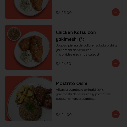
S/ 25.00
Chicken Katsu con
yakimeshi (*)
Jugosa pierna de pollo, ensalada oishi y 
yakiemshi de verduras.

¡No olvides elegir tus salsas!
S/ 26.50
Mostrito Oishi
Alitas crocantes o teriyaki (x4), 
yakimeshi de verduras y porción de 
papas nativas crocantes.

¡No olvides elegir tus salsas!
S/ 24.00