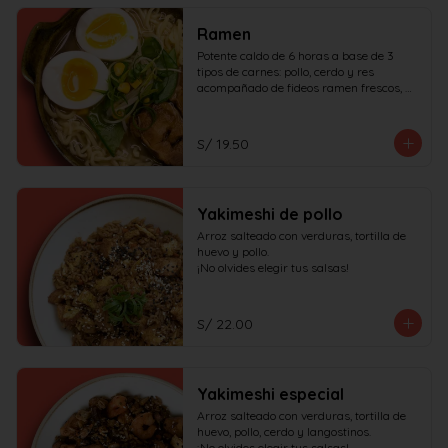
Ramen
Potente caldo de 6 horas a base de 3 
tipos de carnes: pollo, cerdo y res 
acompañado de fideos ramen frescos, 
huevo duro, cerdo char siu y verduras.

¡No olvides elegir tus salsas!
S/ 19.50
Yakimeshi de pollo
Arroz salteado con verduras, tortilla de 
huevo y pollo.

¡No olvides elegir tus salsas!
S/ 22.00
Yakimeshi especial
Arroz salteado con verduras, tortilla de 
huevo, pollo, cerdo y langostinos.

¡No olvides elegir tus salsas!