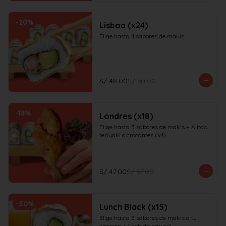
-
20
%
Lisboa (x24)
Elige hasta 4 sabores de makis
S/ 48.00
S/ 60.00
-
18
%
Londres (x18)
Elige hasta 3 sabores de makis + Alitas 
teriyaki o crocantes (x4)
S/ 47.00
S/ 57.00
-
50
%
Lunch Black (x15)
Elige hasta 3 sabores de makis a tu 
elección + 1 bebida natural
