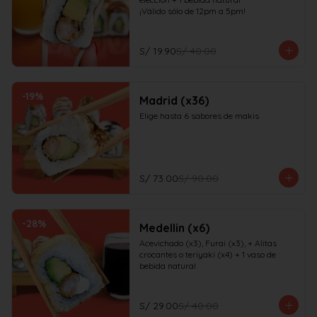
¡Válido sólo de 12pm a 5pm!
S/ 19.90
S/ 40.00
-
19
%
Madrid (x36)
Elige hasta 6 sabores de makis
S/ 73.00
S/ 90.00
-
28
%
Medellin (x6)
Acevichado (x3), Furai (x3), + Alitas 
crocantes o teriyaki (x4) + 1 vaso de 
bebida natural
S/ 29.00
S/ 40.00