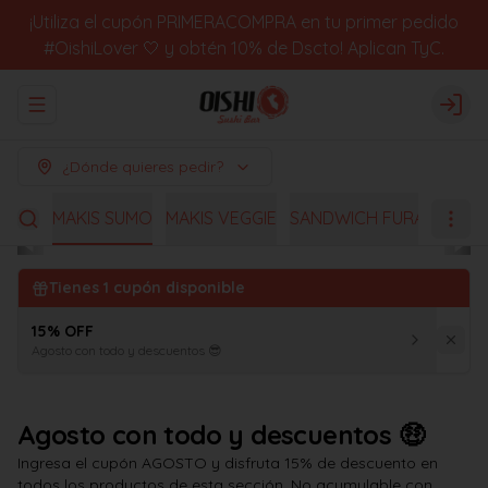
¡Utiliza el cupón PRIMERACOMPRA en tu primer pedido
#OishiLover 🤍 y obtén 10% de Dscto! Aplican TyC.
Abrir menu de navegación
Logi
¿Dónde quieres pedir?
ENTES
MAKIS SUMO
MAKIS VEGGIE
SANDWICH FURAI
SANG
Tienes
1
cupón disponible
15% OFF
Agosto con todo y descuentos 😎
Agosto con todo y descuentos 🤑
Ingresa el cupón AGOSTO y disfruta 15% de descuento en
todos los productos de esta sección. No acumulable con