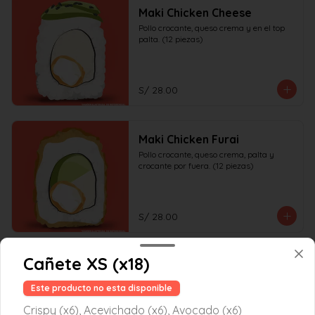
Maki Chicken Cheese
Pollo crocante, queso crema y en el top 
palta. (12 piezas)
S/ 28.00
Maki Chicken Furai
Pollo crocante, queso crema, palta y 
crocante por fuera. (12 piezas)
S/ 28.00
Cañete XS (x18)
Maki Chicken Hot
Pollo crocante, zanahoria, en el top palta 
Este producto no esta disponible
con salsa tiradito. (12 piezas)
Crispy (x6), Acevichado (x6), Avocado (x6)