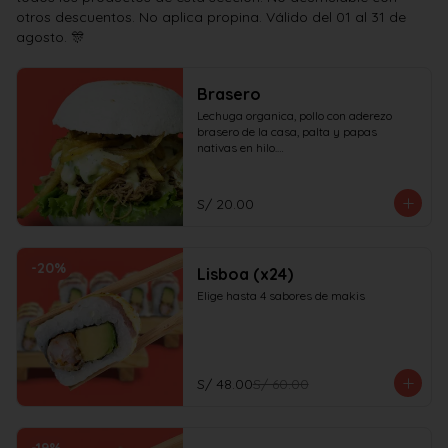
otros descuentos. No aplica propina. Válido del 01 al 31 de
agosto. 🎊
Brasero
Lechuga organica, pollo con aderezo 
brasero de la casa, palta y papas 
nativas en hilo.

¡No olvides elegir tus salsas!
S/ 20.00
-
20
%
Lisboa (x24)
Elige hasta 4 sabores de makis
S/ 48.00
S/ 60.00