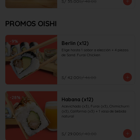
S/ 35.00
S/ 48.00
PROMOS OISHI
-
9
%
Berlin (x12)
Elige hasta 1 sabor a elección + 4 piezas 
de Sand. Furai Chicken
S/ 42.00
S/ 46.00
-
28
%
Habana (x12)
Acevichado (x3), Furai (x3), Chimichurri 
(x3), California (x3) + 1 vaso de bebida 
natural
S/ 29.00
S/ 40.00