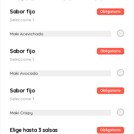
Sabor fijo
S/ 28.00
Obligatorio
Seleccione 1
Maki Emperador
Maki Acevichado
Langostino crocante, palta, queso crema 
y salmón fresco (12 piezas)
Sabor fijo
Obligatorio
Seleccione 1
S/ 28.00
Maki Avocado
Maki Furai Shake
Sabor fijo
Obligatorio
Salmon fresco, palta, queso crema y 
crocante por fuera (12 piezas)
Seleccione 1
Maki Crispy
S/ 28.00
Elige hasta 3 salsas
Obligatorio