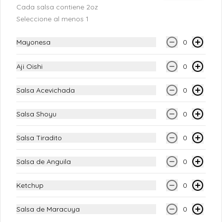
Cada salsa contiene 2oz
Maki Haru
Seleccione al menos 1
Atun fresco, palta, queso crema, y 
salmon fresco (12 piezas)
Mayonesa
0
S/ 28.00
Aji Oishi
0
Salsa Acevichada
0
Maki Harusame
Salmon fresco, queso crema, pepino en el 
Salsa Shoyu
0
top palta con fideito crocante y salsa de 
anguila (12 piezas)
Salsa Tiradito
0
S/ 28.00
Salsa de Anguila
0
Ketchup
0
Maki Hiroshima
Langostino crocante, salmon fresco y 
palta
Salsa de Maracuya
0