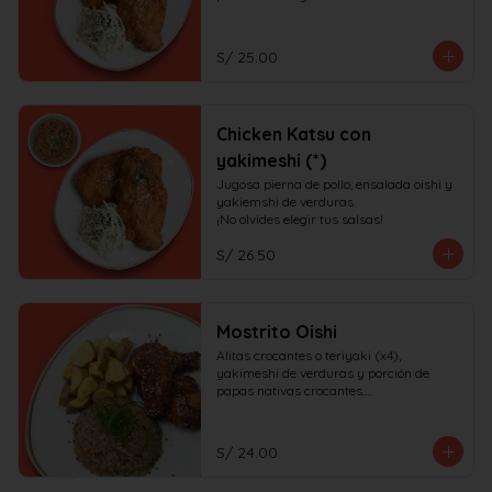
S/ 25.00
Chicken Katsu con
yakimeshi (*)
Jugosa pierna de pollo, ensalada oishi y 
yakiemshi de verduras.

¡No olvides elegir tus salsas!
S/ 26.50
Mostrito Oishi
Alitas crocantes o teriyaki (x4), 
yakimeshi de verduras y porción de 
papas nativas crocantes.

¡No olvides elegir tus salsas!
S/ 24.00