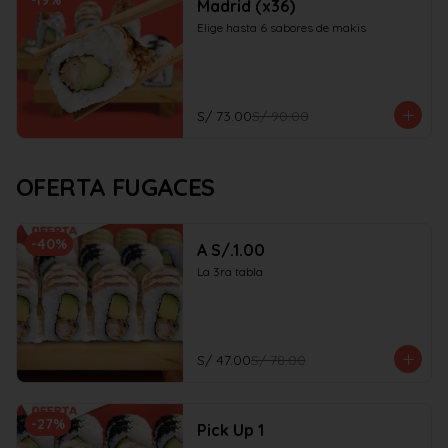
-
19
%
Madrid (x36)
Elige hasta 6 sabores de makis
S/ 73.00
S/ 90.00
OFERTA FUGACES
-
40
%
A S/.1.00
La 3ra tabla
S/ 47.00
S/ 78.00
-
27
%
Pick Up 1